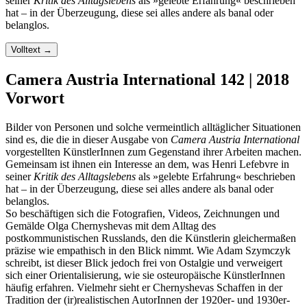
seiner
Kritik des Alltagslebens
als »gelebte Erfahrung« beschrieben
hat – in der Überzeugung, diese sei alles andere als banal oder
belanglos.
Volltext
→
Camera Austria International 142 | 2018
Vorwort
Bilder von Personen und solche vermeintlich alltäglicher Situationen
sind es, die die in dieser Ausgabe von
Camera Austria International
vorgestellten KünstlerInnen zum Gegenstand ihrer Arbeiten machen.
Gemeinsam ist ihnen ein Interesse an dem, was Henri Lefebvre in
seiner
Kritik des Alltagslebens
als »gelebte Erfahrung« beschrieben
hat – in der Überzeugung, diese sei alles andere als banal oder
belanglos.
So beschäftigen sich die Fotografien, Videos, Zeichnungen und
Gemälde Olga Chernyshevas mit dem Alltag des
postkommunistischen Russlands, den die Künstlerin gleichermaßen
präzise wie empathisch in den Blick nimmt. Wie Adam Szymczyk
schreibt, ist dieser Blick jedoch frei von Ostalgie und verweigert
sich einer Orientalisierung, wie sie osteuropäische KünstlerInnen
häufig erfahren. Vielmehr sieht er Chernyshevas Schaffen in der
Tradition der (ir)realistischen AutorInnen der 1920er- und 1930er-