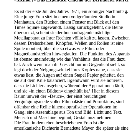
Es ist der erste Juli des Jahres 1971, ein sonniger Nachmittag.
Eine junge Frau sitzt in einem vollgeräumten Studio in
Manhattan, den Rücken einem Fenster mit Blick auf den
Times Square zugewandt. Lässig zurückgelehnt, die Beine
überkreuzt, scheint sie der hochaufragende mächtige
Metallapparat zu ihrer Rechten völlig kalt zu lassen. Zwischen
dessen Drehscheiben, Knöpfen, Wellen und Rollen ist eine
Spule montiert, über die so etwas wie Film- oder
Magnetbandstreifen hinweglaufen. Die Funktion des Apparats
ist ebenso uneindeutig wie das Verhältnis, das die Frau dazu
hat. Auch wenn man ihr Gesicht nur im Gegenlicht sieht, so
legt doch der Neigungswinkel ihres Kopfes nahe, dass sie
etwas liest, die Augen auf einen Stapel Papier geheftet, den
sie auf dem Knie balanciert. Irgendwann wird sie notieren,
dass die Lichter ausgehen, während der Apparat noch läuft,
und sie »in einen Bildton« eingehüllt ist.¹ Hier in diesem
Raum unweit der »Deuce«, der einst berüchtigten
Vergnügungsmeile voller Filmpaläste und Pornokinos, sind
offenbar eine Reihe kinematografischer Operationen im
Gang; eine Assemblage aus Ton und Bild, Licht und Text,
Mensch und Maschine beginnt, Gestalt anzunehmen.
Die Frau in dem eben beschriebenen Foto ist die
amerikanische Dichterin Bernadette Mayer, die später als eine