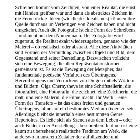
Schreiben kommt vom Zeichnen, von einer Realität, die einst
mit Händen greifbar war und dann als abstraktes Zeichen in
die Ferne rückte. Ideen (wie die des Idealismus) könnten ihre
Quelle durchaus im Verfertigen von Zeichen haben und nicht
umgekehrt. Auch die Fotografie ist eine Form des Schreibens
– und nicht nur dem Namen nach. Der Fotografie wird
zugetraut, die Realität exakt wiederzugeben, genauso wie der
Malerei – ob realistisch oder abstrakt. Alle diese Aktivitäten
sind Formen der Vermittlung zwischen Objekt und Bild, dem
Gegenstand und seiner Darstellung. Dazwischen vollzieht
sich eine Bewegung, die allen Repräsentationsformen
gemeinsam ist. Es ist die Bewegung der Metapher, das
fundamentale poetische Verfahren des Übertragens,
Hervorbringens und Verrückens von Dingen mittels Wörtern
und Bildern. Olga Chernysheva ist eine Schriftstellerin, die
fotografiert, eine Fotografin, die zeichnet, eine Zeichnerin, die
malt, und eine Malerin, die Filme macht. Ihr Werk – eine
Form des Transfers – ist das eines freien und genauen
Übertragens, ohne auf ein bestimmtes Medium fixiert zu sein.
Allerdings bleibt sie innerhalb eines bestimmten Genre-
Repertoires. Es ließe sich als Szenen aus dem Leben – oder
auch Bilder in der Ausstellung – beschreiben. In ihnen ist eine
kaum zu übersehende realistische Tradition am Werk, die
anderswo in unserem Zeitalter der aufblitzenden und