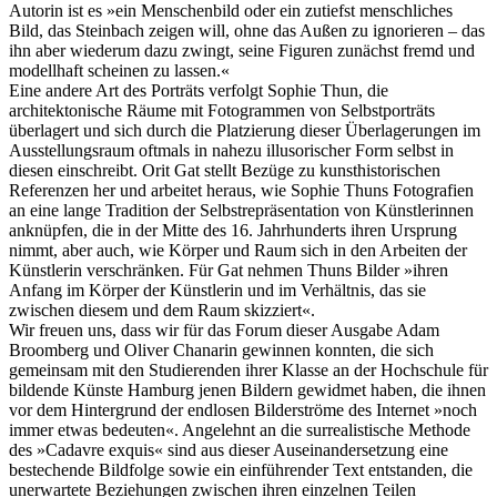
Autorin ist es »ein Menschenbild oder ein zutiefst menschliches
Bild, das Steinbach zeigen will, ohne das Außen zu ignorieren – das
ihn aber wiederum dazu zwingt, seine Figuren zunächst fremd und
modellhaft scheinen zu lassen.«
Eine andere Art des Porträts verfolgt Sophie Thun, die
architektonische Räume mit Fotogrammen von Selbstporträts
überlagert und sich durch die Platzierung dieser Überlagerungen im
Ausstellungsraum oftmals in nahezu illusorischer Form selbst in
diesen einschreibt. Orit Gat stellt Bezüge zu kunsthistorischen
Referenzen her und arbeitet heraus, wie Sophie Thuns Fotografien
an eine lange Tradition der Selbstrepräsentation von Künstlerinnen
anknüpfen, die in der Mitte des 16. Jahrhunderts ihren Ursprung
nimmt, aber auch, wie Körper und Raum sich in den Arbeiten der
Künstlerin verschränken. Für Gat nehmen Thuns Bilder »ihren
Anfang im Körper der Künstlerin und im Verhältnis, das sie
zwischen diesem und dem Raum skizziert«.
Wir freuen uns, dass wir für das Forum dieser Ausgabe Adam
Broomberg und Oliver Chanarin gewinnen konnten, die sich
gemeinsam mit den Studierenden ihrer Klasse an der Hochschule für
bildende Künste Hamburg jenen Bildern gewidmet haben, die ihnen
vor dem Hintergrund der endlosen Bilderströme des Internet »noch
immer etwas bedeuten«. Angelehnt an die surrealistische Methode
des »Cadavre exquis« sind aus dieser Auseinandersetzung eine
bestechende Bildfolge sowie ein einführender Text entstanden, die
unerwartete Beziehungen zwischen ihren einzelnen Teilen