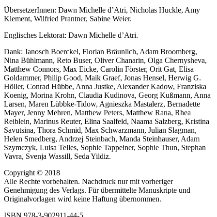
ÜbersetzerInnen: Dawn Michelle d’Atri, Nicholas Huckle, Amy
Klement, Wilfried Prantner, Sabine Weier.
Englisches Lektorat: Dawn Michelle d’Atri.
Dank: Janosch Boerckel, Florian Bräunlich, Adam Broomberg,
Nina Bühlmann, Reto Buser, Oliver Chanarin, Olga Chernysheva,
Matthew Connors, Max Eicke, Carolin Förster, Orit Gat, Elisa
Goldammer, Philip Good, Maik Graef, Jonas Hensel, Herwig G.
Höller, Conrad Hübbe, Anna Justke, Alexander Kadow, Franziska
Koenig, Morina Krohn, Claudia Kudinova, Georg Kußmann, Anna
Larsen, Maren Lübbke-Tidow, Agnieszka Mastalerz, Bernadette
Mayer, Jenny Mehren, Matthew Peters, Matthew Rana, Rhea
Reiblein, Marinus Reuter, Elina Saalfeld, Naama Salzberg, Kristina
Savutsina, Thora Schmid, Max Schwarzmann, Julian Slagman,
Helen Smedberg, Andrzej Steinbach, Manda Steinhauser, Adam
Szymczyk, Luisa Telles, Sophie Tappeiner, Sophie Thun, Stephan
Vavra, Svenja Wassill, Seda Yildiz.
Copyright © 2018
Alle Rechte vorbehalten. Nachdruck nur mit vorheriger
Genehmigung des Verlags. Für übermittelte Manuskripte und
Originalvorlagen wird keine Haftung übernommen.
ISBN 978-3-902911-44-5