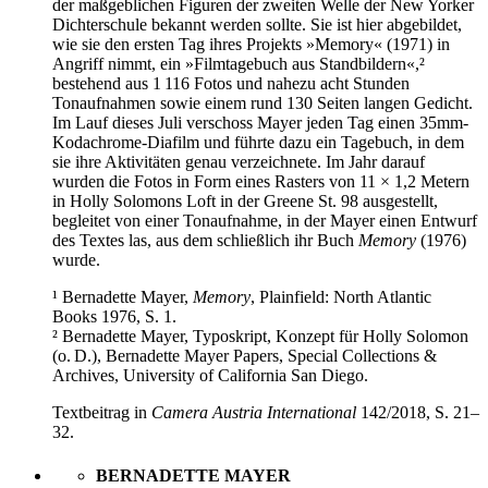
der maßgeblichen Figuren der zweiten Welle der New Yorker
Dichterschule bekannt werden sollte. Sie ist hier abgebildet,
wie sie den ersten Tag ihres Projekts »Memory« (1971) in
Angriff nimmt, ein »Filmtagebuch aus Standbildern«,²
bestehend aus 1 116 Fotos und nahezu acht Stunden
Tonaufnahmen sowie einem rund 130 Seiten langen Gedicht.
Im Lauf dieses Juli verschoss Mayer jeden Tag einen 35mm-
Kodachrome-Diafilm und führte dazu ein Tagebuch, in dem
sie ihre Aktivitäten genau verzeichnete. Im Jahr darauf
wurden die Fotos in Form eines Rasters von 11 × 1,2 Metern
in Holly Solomons Loft in der Greene St. 98 ausgestellt,
begleitet von einer Tonaufnahme, in der Mayer einen Entwurf
des Textes las, aus dem schließlich ihr Buch
Memory
(1976)
wurde.
¹ Bernadette Mayer,
Memory
, Plainfield: North Atlantic
Books 1976, S. 1.
² Bernadette Mayer, Typoskript, Konzept für Holly Solomon
(o. D.), Bernadette Mayer Papers, Special Collections &
Archives, University of California San Diego.
Textbeitrag in
Camera Austria International
142/2018, S. 21–
32.
BERNADETTE MAYER