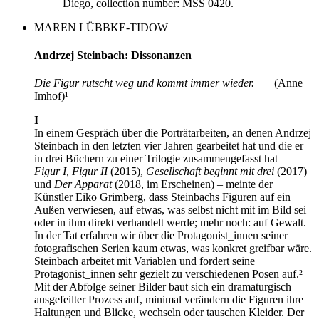
Diego, collection number: MSS 0420.
MAREN LÜBBKE-TIDOW
Andrzej Steinbach: Dissonanzen
Die Figur rutscht weg und kommt immer wieder.
(Anne
Imhof)¹
I
In einem Gespräch über die Porträtarbeiten, an denen Andrzej
Steinbach in den letzten vier Jahren gearbeitet hat und die er
in drei Büchern zu einer Trilogie zusammengefasst hat –
Figur I, Figur II
(2015),
Gesellschaft beginnt mit drei
(2017)
und
Der Apparat
(2018, im Erscheinen) – meinte der
Künstler Eiko Grimberg, dass Steinbachs Figuren auf ein
Außen verwiesen, auf etwas, was selbst nicht mit im Bild sei
oder in ihm direkt verhandelt werde; mehr noch: auf Gewalt.
In der Tat erfahren wir über die Protagonist_innen seiner
fotografischen Serien kaum etwas, was konkret greifbar wäre.
Steinbach arbeitet mit Variablen und fordert seine
Protagonist_innen sehr gezielt zu verschiedenen Posen auf.²
Mit der Abfolge seiner Bilder baut sich ein dramaturgisch
ausgefeilter Prozess auf, minimal verändern die Figuren ihre
Haltungen und Blicke, wechseln oder tauschen Kleider. Der