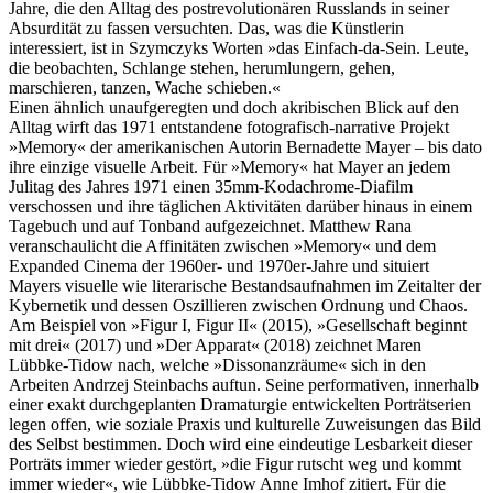
Jahre, die den Alltag des postrevolutionären Russlands in seiner
Absurdität zu fassen versuchten. Das, was die Künstlerin
interessiert, ist in Szymczyks Worten »das Einfach-da-Sein. Leute,
die beobachten, Schlange stehen, herumlungern, gehen,
marschieren, tanzen, Wache schieben.«
Einen ähnlich unaufgeregten und doch akribischen Blick auf den
Alltag wirft das 1971 entstandene fotografisch-narrative Projekt
»Memory« der amerikanischen Autorin Bernadette Mayer – bis dato
ihre einzige visuelle Arbeit. Für »Memory« hat Mayer an jedem
Julitag des Jahres 1971 einen 35mm-Kodachrome-Diafilm
verschossen und ihre täglichen Aktivitäten darüber hinaus in einem
Tagebuch und auf Tonband aufgezeichnet. Matthew Rana
veranschaulicht die Affinitäten zwischen »Memory« und dem
Expanded Cinema der 1960er- und 1970er-Jahre und situiert
Mayers visuelle wie literarische Bestandsaufnahmen im Zeitalter der
Kybernetik und dessen Oszillieren zwischen Ordnung und Chaos.
Am Beispiel von »Figur I, Figur II« (2015), »Gesellschaft beginnt
mit drei« (2017) und »Der Apparat« (2018) zeichnet Maren
Lübbke-Tidow nach, welche »Dissonanzräume« sich in den
Arbeiten Andrzej Steinbachs auftun. Seine performativen, innerhalb
einer exakt durchgeplanten Dramaturgie entwickelten Porträtserien
legen offen, wie soziale Praxis und kulturelle Zuweisungen das Bild
des Selbst bestimmen. Doch wird eine eindeutige Lesbarkeit dieser
Porträts immer wieder gestört, »die Figur rutscht weg und kommt
immer wieder«, wie Lübbke-Tidow Anne Imhof zitiert. Für die