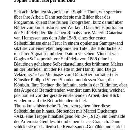
Sophie Thun: Körper und Bild
Seit acht Minuten skype ich mit Sophie Thun, wir sprechen
über ihre Arbeit. Dann sendet sie mir Bilder über das
Programm. Zuerst ihre frühen Fotografien, kurz darauf aber
Bilder von kunsthistorischen Werken. Das »Selbstporträt an
der Staffelei« der flämischen Renaissance-Malerin Catarina
van Hemessen aus dem Jahr 1548, eines der ersten
Selbstbildnisse einer Frau: In einem opulenten Samtgewand
sitzt sie vor einer eben begonnenen Tafel, die Bildfläche ist
mir ihrer Signatur und dem Datum versehen. Vincent van
Goghs »Selbstporträt vor Staffelei« von 1888 (eine in
Blautönen gehaltene Selbstdarstellung des brühmten Malers
an der Staffelei, mit der Palette in der Hand); und Diego
Velázquez’ »Las Meninas« von 1656. Hier porträtiert der
Künstler Philipp IV. von Spanien und dessen Frau, die
Königin. Ihre Tochter, die Infantin, steht in der Bildmitte, aber
das Auge der Betrachtenden wandert zum Künstler, welcher,
positioniert vor der gerade entstehenden Arbeit, den Blick
wiederum auf die Betrachtenden richtet.
Thuns kunsthistorische Referenzen gehen über diese
Selbstbildnisse hinaus. Sie sendet mir Marcel Duchamps
»Akt, eine Treppe hinabsteigend Nr. 2« (1912), ein Gemälde
der Artemisia Gentileschi und einen Lucas Cranach. Dann
schickt sie mir italienische Renaissance-Gemälde und spricht