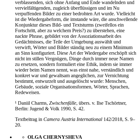
verblassenden, sich ohne Anfang und Ende wandelnden und
vervielfältigenden, zugleich überflüssigen und im Nu
verpuffenden Bilder zu einer bedrohten Art wurde. Vielleicht
ist die Wiedergabeform, die imstande wäre, die anschwellende
Konjunktur dieses Bild- und Textsturms (zweifellos ein
Fortschritt, aber zu welchem Preis?) zu überstehen, eine
nackte Phrase, gebildet von der Assoziationsarbeit des
Gedächtnisses, die Teile der Umgebung auswählt und
verwirft, Wörter und Bilder ständig neu zu einem Minimum
an Sinn konfiguriert. Diese Art der Wiedergabe erschöpft sich
nicht im stillen Vergnügen, Dinge durch immer neue Namen
zu ersetzen, sondern formuliert eine Ethik, indem sie immer
wieder beim Namen nennt, was einst nahe, verständlich und
konkret war und gewaltsam angeglichen, zur Vernichtung
bestimmt, entwurzelt und ausgelöscht wurde: Menschen,
Gebäude, soziale Organisationsformen, Wörter, Sprachen,
Redeweisen.
¹ Daniil Charms,
Zwischenfälle
, übers. v. Ilse Tschörtner,
Berlin: Jugend & Volk 1990, S. 42.
Textbeitrag in
Camera Austria International
142/2018, S. 9–
20.
OLGA CHERNYSHEVA