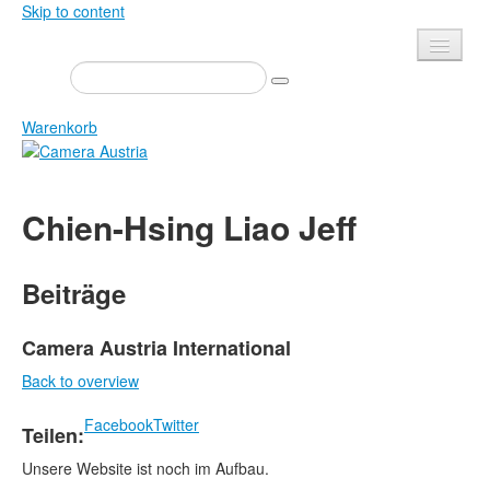
Skip to content
Presse
Veranstaltungen
Warenkorb
Newsletter
Kontakt
Home
Chien-Hsing Liao Jeff
Über uns
Zeitschrift
Ausschreibungen
Ausstellungen
Beiträge
Shop
Bücher
Datenschutz
Edition
Camera Austria International
Bibliothek
Back to overview
Mediadaten
Camera Austria Preis
Facebook
Twitter
Teilen:
Fotoarchiv Pierre Bourdieu
Unsere Website ist noch im Aufbau.