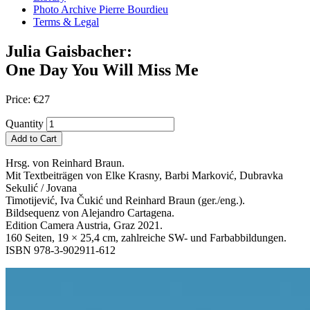
Photo Archive Pierre Bourdieu
Terms & Legal
Julia Gaisbacher:
One Day You Will Miss Me
Price:
€
27
Quantity
Add to Cart
Hrsg. von Reinhard Braun.
Mit Textbeiträgen von Elke Krasny, Barbi Marković, Dubravka
Sekulić / Jovana
Timotijević, Iva Čukić und Reinhard Braun (ger./eng.).
Bildsequenz von Alejandro Cartagena.
Edition Camera Austria, Graz 2021.
160 Seiten, 19 × 25,4 cm, zahlreiche SW- und Farbabbildungen.
ISBN 978-3-902911-612