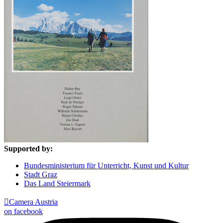
Supported by:
Bundesministerium für Unterricht, Kunst und Kultur
Stadt Graz
Das Land Steiermark

Camera Austria
on facebook