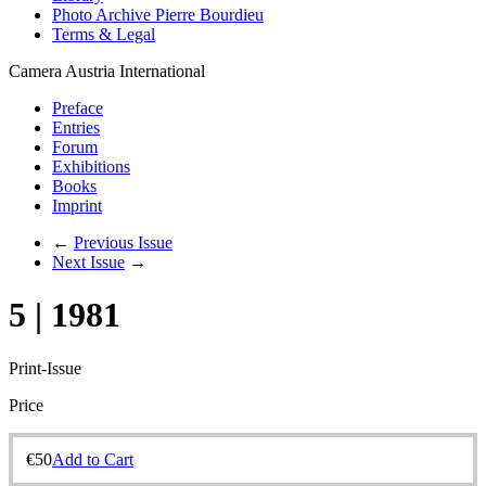
Photo Archive Pierre Bourdieu
Terms & Legal
Camera Austria International
Preface
Entries
Forum
Exhibitions
Books
Imprint
←
Previous Issue
Next Issue
→
5 | 1981
Print-Issue
Price
€
50
Add to Cart