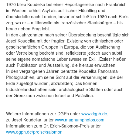
1970 blieb Koudelka bei einer Reportagereise nach Frankreich
im Westen, erhielt Asyl als politischer Flüchtling und
übersiedelte nach London, bevor er schließlich 1980 nach Paris
zog, wo er – mittlerweile als französischer Staatsbürger – bis
heute neben Prag lebt.
In den Jahrzehnten nach seiner Übersiedelung beschäftigte sich
Josef Koudelka mit der fragilen Existenz von ethnischen oder
gesellschaftlichen Gruppen in Europa, die von Auslöschung
oder Vertreibung bedroht sind, reflektierte jedoch auch subtil
seine eigene nomadische Lebensweise im Exil. „Exiles“ hießen
auch Publikation und Ausstellung, die hieraus erwuchsen.
In den vergangenen Jahren benutzte Koudelka Panorama-
Photographien, um seine Sicht auf die Versehrungen, die der
Erde zugefügt wurden, abzubilden; Das können
Industrielandschaften sein, archäologische Stätten oder auch
der Grenzzaun zwischen Israel und Palästina.
Weitere Informationen zur DGPh unter
www.dgph.de
,
zu Josef Koudelka unter
www.magnumphotos.com
.
Informationen zum Dr. Erich-Salomon-Preis unter
www.dgph.de/preise/salomon