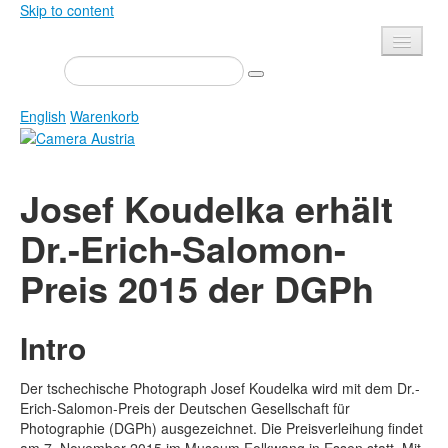
Skip to content
Presse
Veranstaltungen
English
Warenkorb
Newsletter
Kontakt
Home
Josef Koudelka erhält
Über uns
Zeitschrift
Dr.-Erich-Salomon-
Ausschreibungen
Ausstellungen
Preis 2015 der DGPh
Shop
Bücher
Datenschutz
Edition
Intro
Bibliothek
Mediadaten
Camera Austria Preis
Der tschechische Photograph Josef Koudelka wird mit dem Dr.-
Erich-Salomon-Preis der Deutschen Gesellschaft für
Fotoarchiv Pierre Bourdieu
Photographie (DGPh) ausgezeichnet. Die Preisverleihung findet