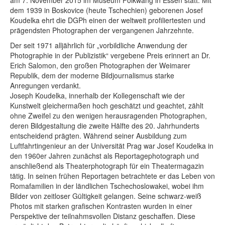
am 7. November 2015 im Museum Folkwang in Essen statt. Mit
Rechtliche Informationen
dem 1939 in Boskovice (heute Tschechien) geborenen Josef
Koudelka ehrt die DGPh einen der weltweit profiliertesten und
prägendsten Photographen der vergangenen Jahrzehnte.
Der seit 1971 alljährlich für „vorbildliche Anwendung der
Photographie in der Publizistik“ vergebene Preis erinnert an Dr.
Erich Salomon, den großen Photographen der Weimarer
Republik, dem der moderne Bildjournalismus starke
Anregungen verdankt.
Joseph Koudelka, innerhalb der Kollegenschaft wie der
Kunstwelt gleichermaßen hoch geschätzt und geachtet, zählt
ohne Zweifel zu den wenigen herausragenden Photographen,
deren Bildgestaltung die zweite Hälfte des 20. Jahrhunderts
entscheidend prägten. Während seiner Ausbildung zum
Luftfahrtingenieur an der Universität Prag war Josef Koudelka in
den 1960er Jahren zunächst als Reportagephotograph und
anschließend als Theaterphotograph für ein Theatermagazin
tätig. In seinen frühen Reportagen betrachtete er das Leben von
Romafamilien in der ländlichen Tschechoslowakei, wobei ihm
Bilder von zeitloser Gültigkeit gelangen. Seine schwarz-weiß
Photos mit starken grafischen Kontrasten wurden in einer
Perspektive der teilnahmsvollen Distanz geschaffen. Diese