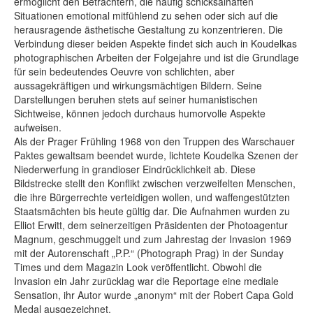
ermöglicht den Betrachtern, die häufig schicksalhaften
Situationen emotional mitfühlend zu sehen oder sich auf die
herausragende ästhetische Gestaltung zu konzentrieren. Die
Verbindung dieser beiden Aspekte findet sich auch in Koudelkas
photographischen Arbeiten der Folgejahre und ist die Grundlage
für sein bedeutendes Oeuvre von schlichten, aber
aussagekräftigen und wirkungsmächtigen Bildern. Seine
Darstellungen beruhen stets auf seiner humanistischen
Sichtweise, können jedoch durchaus humorvolle Aspekte
aufweisen.
Als der Prager Frühling 1968 von den Truppen des Warschauer
Paktes gewaltsam beendet wurde, lichtete Koudelka Szenen der
Niederwerfung in grandioser Eindrücklichkeit ab. Diese
Bildstrecke stellt den Konflikt zwischen verzweifelten Menschen,
die ihre Bürgerrechte verteidigen wollen, und waffengestützten
Staatsmächten bis heute gültig dar. Die Aufnahmen wurden zu
Elliot Erwitt, dem seinerzeitigen Präsidenten der Photoagentur
Magnum, geschmuggelt und zum Jahrestag der Invasion 1969
mit der Autorenschaft „P.P.“ (Photograph Prag) in der Sunday
Times und dem Magazin Look veröffentlicht. Obwohl die
Invasion ein Jahr zurücklag war die Reportage eine mediale
Sensation, ihr Autor wurde „anonym“ mit der Robert Capa Gold
Medal ausgezeichnet.