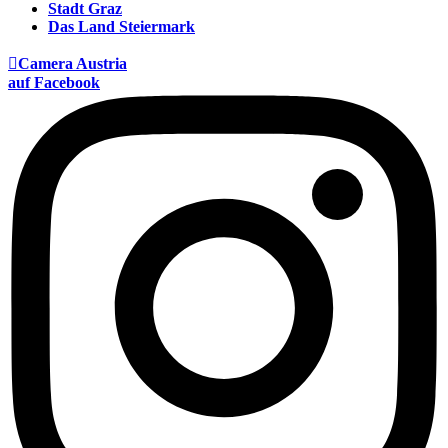
Stadt Graz
Das Land Steiermark

Camera Austria
auf Facebook