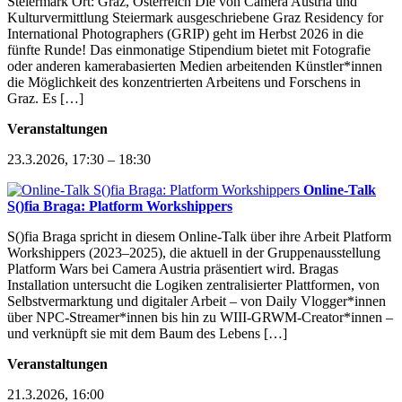
Steiermark Ort: Graz, Österreich Die von Camera Austria und
Kulturvermittlung Steiermark ausgeschriebene Graz Residency for
International Photographers (GRIP) geht im Herbst 2026 in die
fünfte Runde! Das einmonatige Stipendium bietet mit Fotografie
oder anderen kamerabasierten Medien arbeitenden Künstler*innen
die Möglichkeit des konzentrierten Arbeitens und Forschens in
Graz. Es […]
Veranstaltungen
23.3.2026, 17:30 – 18:30
Online-Talk
S()fia Braga: Platform Workshippers
S()fia Braga spricht in diesem Online-Talk über ihre Arbeit Platform
Workshippers (2023–2025), die aktuell in der Gruppenausstellung
Platform Wars bei Camera Austria präsentiert wird. Bragas
Installation untersucht die Logiken zentralisierter Plattformen, von
Selbstvermarktung und digitaler Arbeit – von Daily Vlogger*innen
über NPC-Streamer*innen bis hin zu WIII-GRWM-Creator*innen –
und verknüpft sie mit dem Baum des Lebens […]
Veranstaltungen
21.3.2026, 16:00