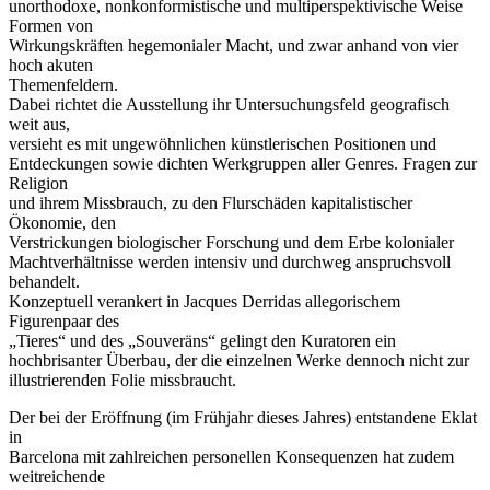
unorthodoxe, nonkonformistische und multiperspektivische Weise
Formen von
Wirkungskräften hegemonialer Macht, und zwar anhand von vier
hoch akuten
Themenfeldern.
Dabei richtet die Ausstellung ihr Untersuchungsfeld geografisch
weit aus,
versieht es mit ungewöhnlichen künstlerischen Positionen und
Entdeckungen sowie dichten Werkgruppen aller Genres. Fragen zur
Religion
und ihrem Missbrauch, zu den Flurschäden kapitalistischer
Ökonomie, den
Verstrickungen biologischer Forschung und dem Erbe kolonialer
Machtverhältnisse werden intensiv und durchweg anspruchsvoll
behandelt.
Konzeptuell verankert in Jacques Derridas allegorischem
Figurenpaar des
„Tieres“ und des „Souveräns“ gelingt den Kuratoren ein
hochbrisanter Überbau, der die einzelnen Werke dennoch nicht zur
illustrierenden Folie missbraucht.
Der bei der Eröffnung (im Frühjahr dieses Jahres) entstandene Eklat
in
Barcelona mit zahlreichen personellen Konsequenzen hat zudem
weitreichende