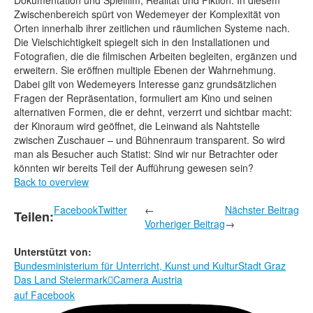
Dokumentation und Spielfilm, Realität und Fiktion. In diesem
Rechtliche Informationen
Zwischenbereich spürt von Wedemeyer der Komplexität von
Orten innerhalb ihrer zeitlichen und räumlichen Systeme nach.
Die Vielschichtigkeit spiegelt sich in den Installationen und
Fotografien, die die filmischen Arbeiten begleiten, ergänzen und
erweitern. Sie eröffnen multiple Ebenen der Wahrnehmung.
Dabei gilt von Wedemeyers Interesse ganz grundsätzlichen
Fragen der Repräsentation, formuliert am Kino und seinen
alternativen Formen, die er dehnt, verzerrt und sichtbar macht:
der Kinoraum wird geöffnet, die Leinwand als Nahtstelle
zwischen Zuschauer – und Bühnenraum transparent. So wird
man als Besucher auch Statist: Sind wir nur Betrachter oder
könnten wir bereits Teil der Aufführung gewesen sein?
Back to overview
Facebook
Twitter
←
Nächster Beitrag
Teilen:
Vorheriger Beitrag
→
Unterstützt von:
Bundesministerium für Unterricht, Kunst und Kultur
Stadt Graz
Das Land Steiermark
Camera Austria

auf Facebook