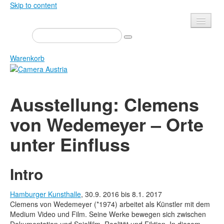
Skip to content
Presse
Veranstaltungen
Warenkorb
Newsletter
Kontakt
Home
Ausstellung: Clemens
Über uns
Zeitschrift
von Wedemeyer – Orte
Ausschreibungen
Ausstellungen
unter Einfluss
Shop
Bücher
Datenschutz
Edition
Intro
Bibliothek
Mediadaten
Camera Austria Preis
Hamburger Kunsthalle
, 30.9. 2016
bis
8.1. 2017
Clemens von Wedemeyer (*1974) arbeitet als Künstler mit dem
Fotoarchiv Pierre Bourdieu
Medium Video und Film. Seine Werke bewegen sich zwischen