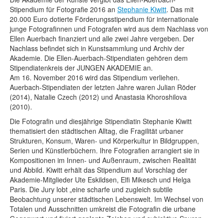
Stipendium für Fotografie 2016 an
Rechtliche Informationen
Stephanie Kiwitt
. Das mit
20.000 Euro dotierte Förderungsstipendium für internationale
junge Fotografinnen und Fotografen wird aus dem Nachlass von
Ellen Auerbach finanziert und alle zwei Jahre vergeben. Der
Nachlass befindet sich in Kunstsammlung und Archiv der
Akademie. Die Ellen-Auerbach-Stipendiaten gehören dem
Stipendiatenkreis der JUNGEN AKADEMIE an.
Am 16. November 2016 wird das Stipendium verliehen.
Auerbach-Stipendiaten der letzten Jahre waren Julian Röder
(2014), Natalie Czech (2012) und Anastasia Khoroshilova
(2010).
Die Fotografin und diesjährige Stipendiatin Stephanie Kiwitt
thematisiert den städtischen Alltag, die Fragilität urbaner
Strukturen, Konsum, Waren- und Körperkultur in Bildgruppen,
Serien und Künstlerbüchern. Ihre Fotografien arrangiert sie in
Kompositionen im Innen- und Außenraum, zwischen Realität
und Abbild. Kiwitt erhält das Stipendium auf Vorschlag der
Akademie-Mitglieder Ute Eskildsen, Elfi Mikesch und Helga
Paris. Die Jury lobt „eine scharfe und zugleich subtile
Beobachtung unserer städtischen Lebenswelt. Im Wechsel von
Totalen und Ausschnitten umkreist die Fotografin die urbane