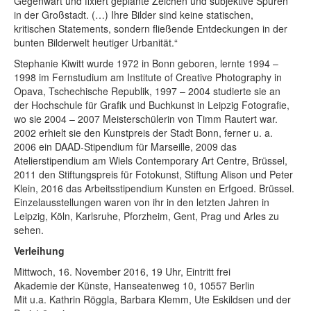
Gegenwart und fixiert geplante Zeichen und subjektive Spuren
in der Großstadt. (…) Ihre Bilder sind keine statischen,
kritischen Statements, sondern fließende Entdeckungen in der
bunten Bilderwelt heutiger Urbanität.“
Stephanie Kiwitt wurde 1972 in Bonn geboren, lernte 1994 –
1998 im Fernstudium am Institute of Creative Photography in
Opava, Tschechische Republik, 1997 – 2004 studierte sie an
der Hochschule für Grafik und Buchkunst in Leipzig Fotografie,
wo sie 2004 – 2007 Meisterschülerin von Timm Rautert war.
2002 erhielt sie den Kunstpreis der Stadt Bonn, ferner u. a.
2006 ein DAAD-Stipendium für Marseille, 2009 das
Atelierstipendium am Wiels Contemporary Art Centre, Brüssel,
2011 den Stiftungspreis für Fotokunst, Stiftung Alison und Peter
Klein, 2016 das Arbeitsstipendium Kunsten en Erfgoed. Brüssel.
Einzelausstellungen waren von ihr in den letzten Jahren in
Leipzig, Köln, Karlsruhe, Pforzheim, Gent, Prag und Arles zu
sehen.
Verleihung
Mittwoch, 16. November 2016, 19 Uhr, Eintritt frei
Akademie der Künste, Hanseatenweg 10, 10557 Berlin
Mit u.a. Kathrin Röggla, Barbara Klemm, Ute Eskildsen und der