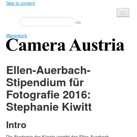
Skip to content
Presse
Veranstaltungen
Warenkorb
Newsletter
Kontakt
Home
Über uns
Ellen-Auerbach-
Zeitschrift
Ausschreibungen
Stipendium für
Ausstellungen
Shop
Fotografie 2016:
Bücher
Datenschutz
Stephanie Kiwitt
Edition
Mediadaten
Bibliothek
Intro
Camera Austria Preis
Fotoarchiv Pierre Bourdieu
Die Akademie der Künste vergibt das Ellen-Auerbach-