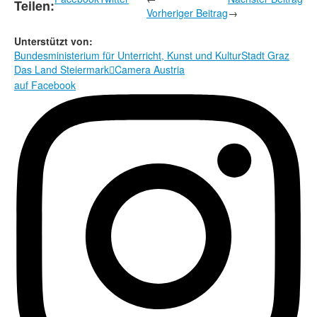
Teilen:
Vorheriger Beitrag
→
Unterstützt von:
Bundesministerium für Unterricht, Kunst und Kultur
Stadt Graz
Das Land Steiermark
Camera Austria

auf Facebook