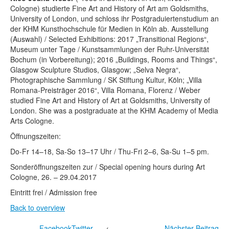
Cologne) studierte Fine Art and History of Art am Goldsmiths,
University of London, und schloss ihr Postgraduiertenstudium an
der KHM Kunsthochschule für Medien in Köln ab. Ausstellung
(Auswahl) / Selected Exhibitions: 2017 „Transitional Regions“,
Museum unter Tage / Kunstsammlungen der Ruhr-Universität
Bochum (in Vorbereitung); 2016 „Buildings, Rooms and Things“,
Glasgow Sculpture Studios, Glasgow; „Selva Negra“,
Photographische Sammlung / SK Stiftung Kultur, Köln; „Villa
Romana-Preisträger 2016“, Villa Romana, Florenz / Weber
studied Fine Art and History of Art at Goldsmiths, University of
London. She was a postgraduate at the KHM Academy of Media
Arts Cologne.
Öffnungszeiten:
Do-Fr 14–18, Sa-So 13–17 Uhr / Thu-Fri 2–6, Sa-Su 1–5 pm.
Sonderöffnungszeiten zur / Special opening hours during Art
Cologne, 26. – 29.04.2017
Eintritt frei / Admission free
Back to overview
Facebook
Twitter
←
Nächster Beitrag