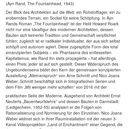
(Ayn Rand, The Fountainhead, 1943)
Der Blick des Architekten auf die Welt: ein Rohstofflager, ein zu
eroberndes Terrain, ein Sockel für seine Schöpfung. In Ayn
Rands Roman „The Fountainhead“ ist der Held Howard Roark
nicht nur eine Idealfigur des modernen Architekten, dessen
Bauten sich keinerlei Tradition und Gemeinschaft verpflichtet
fühlen; zugleich ist er radikaler Individualist, der aus sich selbst
schöpft und autonom agiert. Diese zugespitzte Form des total
emanzipierten Subjekts – ein Phantasma des entfesselten
Kapitalismus, wie Rand ihn stets propagierte – hat allerdings
einen Preis: jeder ist auf sich gestellt. Dieser Widerspruch des
Ungebundenseins bildet den Kern der gemeinsam konzipierten
Ausstellung „Alleinanspruch“ von Arne Schmitt und Nico Joana
Weber. Schmitt beschäftigt sich in fotografischen Serien und
dem Film „Mit weniger mehr schaffen“ von 2016 mit der
praktischen Seite der Moderne. Ausgehend von Architekt Ernst
Neuferts „Bauentwurfslehre“ und dessen Bauten in Darmstadt
(Ledigenheim, 1952-55) analysiert er die Folgen von
Rationalisierung und Normierung für den Einzelnen. Nico Joana
Weber widmet sich in ihrer Rauminstallation mit der neuen 3-
Kanal Videoprojektion „Land of Enchantment“ einer Gegend, die