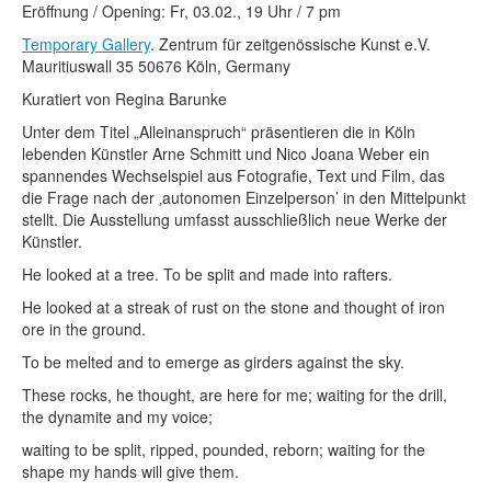
Rechtliche Informationen
Eröffnung / Opening: Fr, 03.02., 19 Uhr / 7 pm
Temporary Gallery
. Zentrum für zeitgenössische Kunst e.V.
Mauritiuswall 35 50676 Köln, Germany
Kuratiert von Regina Barunke
Unter dem Titel „Alleinanspruch“ präsentieren die in Köln
lebenden Künstler Arne Schmitt und Nico Joana Weber ein
spannendes Wechselspiel aus Fotografie, Text und Film, das
die Frage nach der ‚autonomen Einzelperson’ in den Mittelpunkt
stellt. Die Ausstellung umfasst ausschließlich neue Werke der
Künstler.
He looked at a tree. To be split and made into rafters.
He looked at a streak of rust on the stone and thought of iron
ore in the ground.
To be melted and to emerge as girders against the sky.
These rocks, he thought, are here for me; waiting for the drill,
the dynamite and my voice;
waiting to be split, ripped, pounded, reborn; waiting for the
shape my hands will give them.