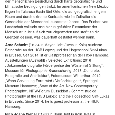
der menschlichen Besiedlung durch harte geografische und
klimatische Bedingungen trotzt: Im amerikanischen New Mexico
liegen im Tularosa Basin fünf Orte, die auf geografisch engem
Raum und durch extreme Kontraste wie im Zeitraffer die
Geschichte der Menschheit zusammenfassen. Das Erleben von
Landschaft vollzieht sich hier in gefühlter Einsamkeit: der
Mensch ist in ihr auf sich zurückgeworfen und stößt an die
Grenzen dessen, was dauerhaft gestaltet werden kann.
Arne Schmitt
(*1984 in Mayen, lebt / lives in Köln) studierte
Fotografie an der HGB Leipzig und der Hogeschool Sint-Lukas
in Brüssel. Seit 2014 ist er Gastprofessor an der HfbK Hamburg.
Ausstellungen (Auswahl) / Selected Exhibitions: 2016
„Dokumentarfotografie Förderpreise der Wüstenrot Stiftung“,
Museum für Photographie Braunschweig; 2013 „Concrete.
Fotografie und Architektur“, Fotomuseum Winterthur; 2012
„Wenn Gesinnung Form wird / Verflechtungen“, Sprengel
Museum Hannover; „State of the Art. New
Contemporary
Photography“, NRW-Forum Düsseldorf / Schmitt studied
Photography at the HGB Leipzig and the Hogeschool Sint-Lukas
in Brussels. Since 2014, he is guest professor at the HfbK
Hamburg.
Nico Joana Weber
(*1983 in Bonn, lebt in Köln, lives in