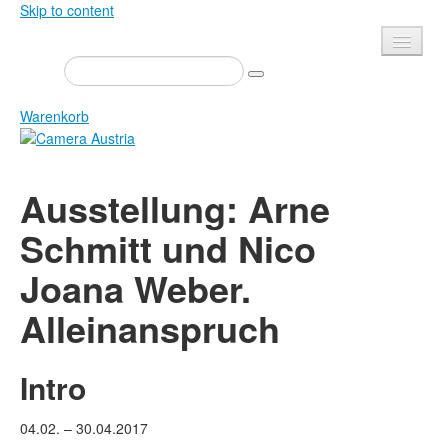
Skip to content
Presse
Veranstaltungen
Warenkorb
Newsletter
Kontakt
Home
Ausstellung: Arne
Über uns
Zeitschrift
Schmitt und Nico
Ausschreibungen
Ausstellungen
Joana Weber.
Shop
Bücher
Datenschutz
Alleinanspruch
Edition
Bibliothek
Mediadaten
Intro
Camera Austria Preis
Fotoarchiv Pierre Bourdieu
04.02. – 30.04.2017