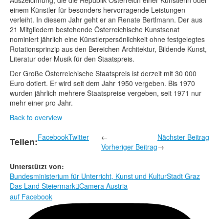
Auszeichnung, die die Republik Österreich einer Künstlerin oder
Rechtliche Informationen
einem Künstler für besonders hervorragende Leistungen
verleiht. In diesem Jahr geht er an Renate Bertlmann. Der aus
21 Mitgliedern bestehende Österreichische Kunstsenat
nominiert jährlich eine Künstlerpersönlichkeit ohne festgelegtes
Rotationsprinzip aus den Bereichen Architektur, Bildende Kunst,
Literatur oder Musik für den Staatspreis.
Der Große Österreichische Staatspreis ist derzeit mit 30 000
Euro dotiert. Er wird seit dem Jahr 1950 vergeben. Bis 1970
wurden jährlich mehrere Staatspreise vergeben, seit 1971 nur
mehr einer pro Jahr.
Back to overview
Facebook
Twitter
←
Nächster Beitrag
Teilen:
Vorheriger Beitrag
→
Unterstützt von:
Bundesministerium für Unterricht, Kunst und Kultur
Stadt Graz
Das Land Steiermark
Camera Austria

auf Facebook