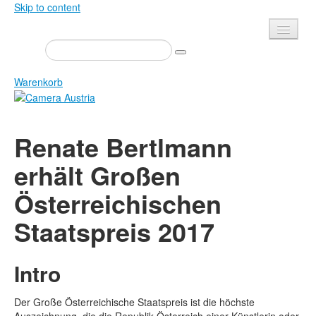
Skip to content
Presse
Veranstaltungen
Warenkorb
Newsletter
Kontakt
Home
Renate Bertlmann
Über uns
Zeitschrift
erhält Großen
Ausschreibungen
Ausstellungen
Österreichischen
Shop
Bücher
Datenschutz
Staatspreis 2017
Edition
Bibliothek
Mediadaten
Intro
Camera Austria Preis
Fotoarchiv Pierre Bourdieu
Der Große Österreichische Staatspreis ist die höchste