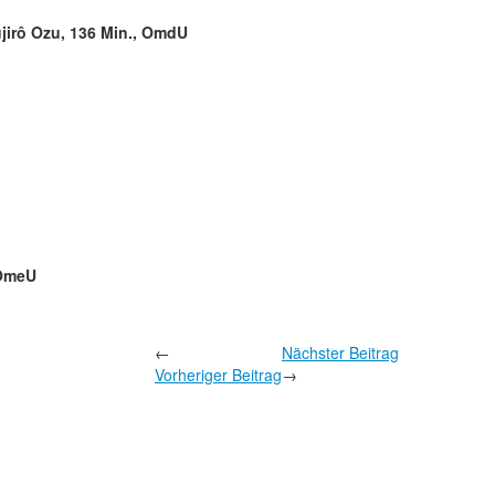
ujirô Ozu, 136 Min., OmdU
 OmeU
←
Nächster Beitrag
Vorheriger Beitrag
→