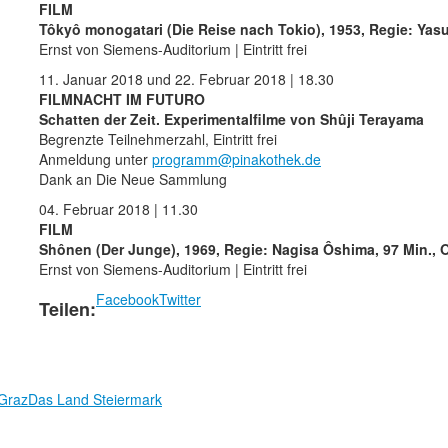
FILM
Tôkyô monogatari (Die Reise nach Tokio), 1953, Regie: Yas
Ernst von Siemens-Auditorium | Eintritt frei
11. Januar 2018 und 22. Februar 2018 | 18.30
FILMNACHT IM FUTURO
Schatten der Zeit. Experimentalfilme von Shûji Terayama
Begrenzte Teilnehmerzahl, Eintritt frei
Anmeldung unter
programm@pinakothek.de
Dank an Die Neue Sammlung
04. Februar 2018 | 11.30
FILM
Shônen (Der Junge), 1969, Regie: Nagisa Ôshima, 97 Min.,
Ernst von Siemens-Auditorium | Eintritt frei
Facebook
Twitter
Teilen:
 Graz
Das Land Steiermark