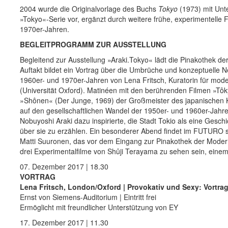
2004 wurde die Originalvorlage des Buchs
Tokyo
(1973) mit Unte
»Tokyo«-Serie vor, ergänzt durch weitere frühe, experimentelle
1970er-Jahren.
BEGLEITPROGRAMM ZUR AUSSTELLUNG
Begleitend zur Ausstellung »Araki.Tokyo« lädt die Pinakothek d
Auftakt bildet ein Vortrag über die Umbrüche und konzeptuelle 
1960er- und 1970er-Jahren von Lena Fritsch, Kuratorin für m
(Universität Oxford). Matinéen mit den berührenden Filmen »Tô
»Shônen« (Der Junge, 1969) der Großmeister des japanischen K
auf den gesellschaftlichen Wandel der 1950er- und 1960er-Jahre 
Nobuyoshi Araki dazu inspirierte, die Stadt Tokio als eine Gesc
über sie zu erzählen. Ein besonderer Abend findet im FUTURO st
Matti Suuronen, das vor dem Eingang zur Pinakothek der Moderne
drei Experimentalfilme von Shûji Terayama zu sehen sein, einem
07. Dezember 2017 | 18.30
VORTRAG
Lena Fritsch, London/Oxford | Provokativ und Sexy: Vortrag
Ernst von Siemens-Auditorium | Eintritt frei
Ermöglicht mit freundlicher Unterstützung von EY
17. Dezember 2017 | 11.30