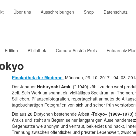
kt
Über uns
Ausschreibungen
Shop
Datenschutz
Edition
Bibliothek
Camera Austria Preis
Fotoarchiv Pie
Tokyo
Pinakothek der Moderne
, München,
26. 10. 2017
‐
04. 03. 201
Der Japaner
Nobuyoshi Araki
(* 1940) zählt zu den wohl produ
Zeit. Sein Werk umspannt ein vielfältiges Spektrum an Themen, v
Stillleben, Pflanzenfotografien, reportagehaft anmutende Alltags
tagebuchartigen Fotografien von sich und seiner früh verstorbe
Die aus 28 Diptychen bestehende Arbeit
»Tokyo« (1969–1973)
b
Arakis und steht am Beginn seiner langjährigen Auseinanderse
Gegensätze wie anonym und vertraut, bekleidet und nackt, Innen
Trennung zwischen öffentlicher und privater Lebenswelt, zwische