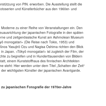
rstützung von PIN. erworben. Die Ausstellung stellt die
 Fotoserien und Künstlerbücher aus den 1960er- und
er Moderne zu einer Reihe von Veranstaltungen ein. Den
Neuausrichtung der japanischen Fotografie in den späten
oderne und zeitgenössische Kunst am Ashmolean Museum
kyô monogatari« (Die Reise nach Tokio, 1953) und
inos Yasujirô Ozu und Nagisa Ôshima richten den Blick
in Japan. »Tôkyô monogatari« ist zugleich der Film, der
hichte zu begreifen und in Hunderttausenden von Bildern
att, einem Kunststoffhaus des finnischen Architekten
 steht: Hier werden unter dem Titel „Schatten der Zeit“
 der wichtigsten Künstler der japanischen Avantgarde.
 zu japanischen Fotografie der 1970er-Jahre