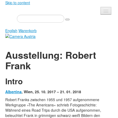
Skip to content
Presse
Veranstaltungen
English
Warenkorb
Newsletter
Kontakt
Home
Ausstellung: Robert
Über uns
Zeitschrift
Frank
Ausschreibungen
Ausstellungen
Shop
Bücher
Intro
Datenschutz
Edition
Bibliothek
Albertina
, Wien, 25. 10. 2017 – 21. 01. 2018
Mediadaten
Robert Franks zwischen 1955 und 1957 aufgenommene
Camera Austria Preis
Werkgruppe »
The Americans«
schrieb Fotogeschichte:
Fotoarchiv Pierre Bourdieu
Während eines Road Trips durch die USA aufgenommen,
beleuchtet Frank in grimmigen schwarz-weiß Bildern den