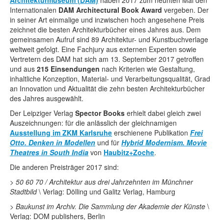
Architekturmuseum (DAM)
Rechtliche Informationen
haben 2017 zum neunten Mal den
Internationalen
DAM Architectural Book Award
vergeben. Der
in seiner Art einmalige und inzwischen hoch angesehene Preis
zeichnet die besten Architekturbücher eines Jahres aus. Dem
gemeinsamen Aufruf sind 89 Architektur- und Kunstbuchverlage
weltweit gefolgt. Eine Fachjury aus externen Experten sowie
Vertretern des DAM hat sich am 13. September 2017 getroffen
und aus
215 Einsendungen
nach Kriterien wie Gestaltung,
inhaltliche Konzeption, Material- und Verarbeitungsqualität, Grad
an Innovation und Aktualität die zehn besten Architekturbücher
des Jahres ausgewählt.
Der Leipziger Verlag
Spector Books
erhielt dabei gleich zwei
Auszeichnungen: für die anlässlich der gleichnamigen
Ausstellung im ZKM Karlsruhe
erschienene Publikation
Frei
Otto. Denken in Modellen
und für
Hybrid Modernism. Movie
Theatres in South India
von
Haubitz+Zoche
.
Die anderen Preisträger 2017 sind:
>
50 60 70 / Architektur aus drei Jahrzehnten im Münchner
Stadtbild
\ Verlag: Dölling und Galitz Verlag, Hamburg
>
Baukunst im Archiv. Die Sammlung der Akademie der Künste
\
Verlag: DOM publishers, Berlin