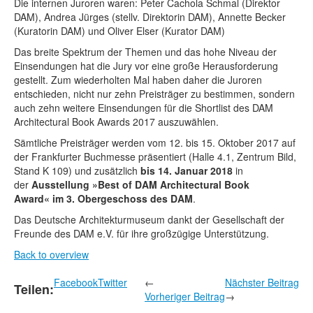
Die internen Juroren waren: Peter Cachola Schmal (Direktor
DAM), Andrea Jürges (stellv. Direktorin DAM), Annette Becker
(Kuratorin DAM) und Oliver Elser (Kurator DAM)
Das breite Spektrum der Themen und das hohe Niveau der
Einsendungen hat die Jury vor eine große Herausforderung
gestellt. Zum wiederholten Mal haben daher die Juroren
entschieden, nicht nur zehn Preisträger zu bestimmen, sondern
auch zehn weitere Einsendungen für die Shortlist des DAM
Architectural Book Awards 2017 auszuwählen.
Sämtliche Preisträger werden vom 12. bis 15. Oktober 2017 auf
der Frankfurter Buchmesse präsentiert (Halle 4.1, Zentrum Bild,
Stand K 109) und zusätzlich
bis 14. Januar 2018
in
der
Ausstellung »Best of DAM Architectural Book
Award« im 3. Obergeschoss des DAM
.
Das Deutsche Architekturmuseum dankt der Gesellschaft der
Freunde des DAM e.V. für ihre großzügige Unterstützung.
Back to overview
Facebook
Twitter
←
Nächster Beitrag
Teilen:
Vorheriger Beitrag
→