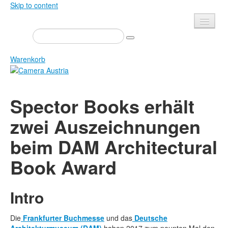
Skip to content
Presse
Veranstaltungen
Warenkorb
Newsletter
Kontakt
Home
Spector Books erhält
Über uns
Zeitschrift
zwei Auszeichnungen
Ausschreibungen
Ausstellungen
beim DAM Architectural
Shop
Bücher
Datenschutz
Book Award
Edition
Bibliothek
Mediadaten
Intro
Camera Austria Preis
Fotoarchiv Pierre Bourdieu
Die
Frankfurter Buchmesse
und das
Deutsche