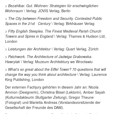
>
Bezahlbar. Gut. Wohnen: Strategien für erschwinglichen
Wohnraum
\ Verlag: JOVIS Verlag, Berlin
>
The City between Freedom and Security. Contested Public
Spaces in the 21st Century
\ Verlag: Birkhäuser Verlag
>
Fifty English Steeples. The Finest Medieval Parish Church
Towers and Spires in England
\ Verlag: Thames & Hudson Ltd,
London
>
Leistungen der Architektur
\ Verlag: Quart Verlag, Zürich
>
Patchwork. The Architecture of Jadwiga Grabowska-
Hawrylak
\ Verlag: Muzeum Architektury we Wrocławiu
>
What’s so great about the Eiffel Tower? 70 questions that will
change the way you think about architecture
\ Verlag: Laurence
King Publishing, London
Der externen Fachjury gehörten in diesem Jahr an: Nicola
Ammon (Designerin), Christina Bösel (Lektorin), Amber Sayah
(Kulturredakteurin
Stuttgarter Zeitung
), Gregor Theune
(Fotograf) und Marietta Andreas (Vorstandsvorsitzende der
Gesellschaft der Freunde des DAM).