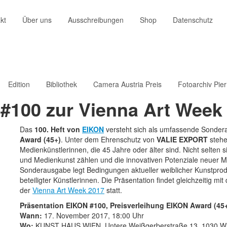
kt
Über uns
Ausschreibungen
Shop
Datenschutz
Edition
Bibliothek
Camera Austria Preis
Fotoarchiv Pie
 #100 zur Vienna Art Week
Das
100. Heft von
EIKON
versteht sich als umfassende Sonde
Award (45+)
. Unter dem Ehrenschutz von
VALIE EXPORT
stehen
Medienkünstlerinnen, die 45 Jahre oder älter sind. Nicht selten 
und Medienkunst zählen und die innovativen Potenziale neuer M
Sonderausgabe legt Bedingungen aktueller weiblicher Kunstprodu
beteiligter Künstlerinnen. Die Präsentation findet gleichzeitig
der
Vienna Art Week 2017
statt.
Präsentation EIKON #100, Preisverleihung EIKON Award (45
Wann:
17. November 2017, 18:00 Uhr
Wo:
KUNST HAUS WIEN, Untere Weißgerberstraße 13, 1030 W