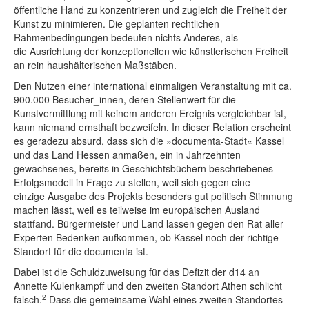
öffentliche Hand zu konzentrieren und zugleich die Freiheit der
Kunst zu minimieren. Die geplanten rechtlichen
Rahmenbedingungen bedeuten nichts Anderes, als
die Ausrichtung der konzeptionellen wie künstlerischen Freiheit
an rein haushälterischen Maßstäben.
Den Nutzen einer international einmaligen Veranstaltung mit ca.
900.000 Besucher_innen, deren Stellenwert für die
Kunstvermittlung mit keinem anderen Ereignis vergleichbar ist,
kann niemand ernsthaft bezweifeln. In dieser Relation erscheint
es geradezu absurd, dass sich die »documenta-Stadt« Kassel
und das Land Hessen anmaßen, ein in Jahrzehnten
gewachsenes, bereits in Geschichtsbüchern beschriebenes
Erfolgsmodell in Frage zu stellen, weil sich gegen eine
einzige Ausgabe des Projekts besonders gut politisch Stimmung
machen lässt, weil es teilweise im europäischen Ausland
stattfand. Bürgermeister und Land lassen gegen den Rat aller
Experten Bedenken aufkommen, ob Kassel noch der richtige
Standort für die documenta ist.
Dabei ist die Schuldzuweisung für das Defizit der d14 an
Annette Kulenkampff und den zweiten Standort Athen schlicht
2
falsch.
Dass die gemeinsame Wahl eines zweiten Standortes