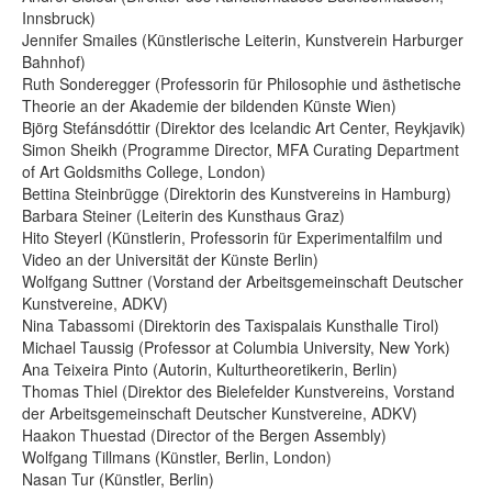
Innsbruck)
Jennifer Smailes (Künstlerische Leiterin, Kunstverein Harburger
Bahnhof)
Ruth Sonderegger (Professorin für Philosophie und ästhetische
Theorie an der Akademie der bildenden Künste Wien)
Björg Stefánsdóttir (Direktor des Icelandic Art Center, Reykjavik)
Simon Sheikh (Programme Director, MFA Curating Department
of Art Goldsmiths College, London)
Bettina Steinbrügge (Direktorin des Kunstvereins in Hamburg)
Barbara Steiner (Leiterin des Kunsthaus Graz)
Hito Steyerl (Künstlerin, Professorin für Experimentalfilm und
Video an der Universität der Künste Berlin)
Wolfgang Suttner (Vorstand der Arbeitsgemeinschaft Deutscher
Kunstvereine, ADKV)
Nina Tabassomi (Direktorin des Taxispalais Kunsthalle Tirol)
Michael Taussig (Professor at Columbia University, New York)
Ana Teixeira Pinto (Autorin, Kulturtheoretikerin, Berlin)
Thomas Thiel (Direktor des Bielefelder Kunstvereins, Vorstand
der Arbeitsgemeinschaft Deutscher Kunstvereine, ADKV)
Haakon Thuestad (Director of the Bergen Assembly)
Wolfgang Tillmans (Künstler, Berlin, London)
Nasan Tur (Künstler, Berlin)