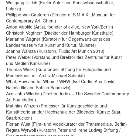
Wolfgang Ullrich (Freier Autor und Kunstwissenschaftler,
Leipzig)
Philippe Van Cauteren (Director of S.M.A.K., Museum for
Contemporary Art, Ghent)
Anton Vidokle (Artist, founder of e-flux, New York/Berlin)
Christoph Vogtherr (Direktor der Hamburger Kunsthalle)
Marianne Wagner (Kuratorin für Gegenwartskunst des
Landesmuseum für Kunst und Kultur, Münster)
Joanna Warsza (Kuratorin, Public Art Munich 2018)
Peter Weibel (Vorstand und Direktor des Zentrums für Kunst
und Medien Karlsruhe)
Thomas Weski (Kurator der Stiftung für Fotografie und
Medienkunst mit Archiv Michael Schmidt)
What, How and for Whom / WHW (Ivet Ćurlin, Ana Dević,
Nataša Ilić and Sabina Sabolović)
Axel John Wieder (Direktor, Index – The Swedish Contemporary
Art Foundation)
Matthias Winzen (Professor für Kunstgeschichte und
Kunsttheorie an der Hochschule der Bildenden Künste Saar,
Saarbrücken)
Florian Wüst (Film- und Videokurator der Transmediale, Berlin)
Regina Wyrwoll (Kuratorin Peter und Irene Ludwig Stiftung /