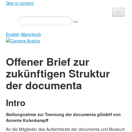
Skip to content
Presse
Veranstaltungen
English
Warenkorb
Newsletter
Kontakt
Home
Offener Brief zur
Über uns
Zeitschrift
zukünftigen Struktur
Ausschreibungen
Ausstellungen
der documenta
Shop
Bücher
Datenschutz
Edition
Intro
Bibliothek
Mediadaten
Camera Austria Preis
Stellungnahme zur Trennung der documenta gGmbH von
Annette Kulenkampff
Fotoarchiv Pierre Bourdieu
An die Mitglieder des Aufsichtsrats der documenta und Museum