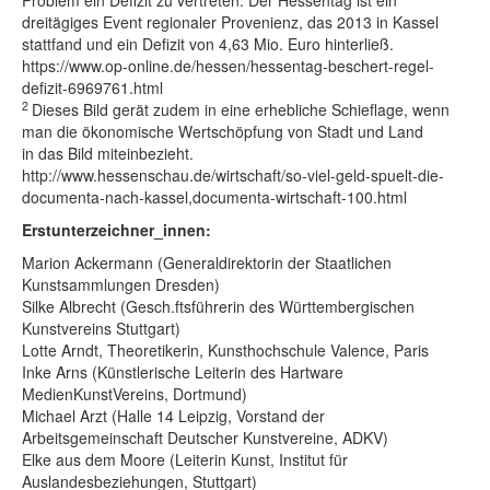
Problem ein Defizit zu vertreten. Der Hessentag ist ein
dreitägiges Event regionaler Provenienz, das 2013 in Kassel
stattfand und ein Defizit von 4,63 Mio. Euro hinterließ.
https://www.op-online.de/hessen/hessentag-beschert-regel-
defizit-6969761.html
2
Dieses Bild gerät zudem in eine erhebliche Schieflage, wenn
man die ökonomische Wertschöpfung von Stadt und Land
in das Bild miteinbezieht.
http://www.hessenschau.de/wirtschaft/so-viel-geld-spuelt-die-
documenta-nach-kassel,documenta-wirtschaft-100.html
Erstunterzeichner_innen:
Marion Ackermann (Generaldirektorin der Staatlichen
Kunstsammlungen Dresden)
Silke Albrecht (Gesch.ftsführerin des Württembergischen
Kunstvereins Stuttgart)
Lotte Arndt, Theoretikerin, Kunsthochschule Valence, Paris
Inke Arns (Künstlerische Leiterin des Hartware
MedienKunstVereins, Dortmund)
Michael Arzt (Halle 14 Leipzig, Vorstand der
Arbeitsgemeinschaft Deutscher Kunstvereine, ADKV)
Elke aus dem Moore (Leiterin Kunst, Institut für
Auslandesbeziehungen, Stuttgart)