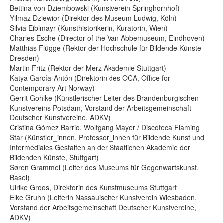
Bettina von Dziembowski (Kunstverein Springhornhof)
Yilmaz Dziewior (Direktor des Museum Ludwig, Köln)
Silvia Eiblmayr (Kunsthistorikerin, Kuratorin, Wien)
Charles Esche (Director of the Van Abbemuseum, Eindhoven)
Matthias Flügge (Rektor der Hochschule für Bildende Künste
Dresden)
Martin Fritz (Rektor der Merz Akademie Stuttgart)
Katya García-Antón (Direktorin des OCA, Office for
Contemporary Art Norway)
Gerrit Gohlke (Künstlerischer Leiter des Brandenburgischen
Kunstvereins Potsdam, Vorstand der Arbeitsgemeinschaft
Deutscher Kunstvereine, ADKV)
Cristina Gómez Barrio, Wolfgang Mayer / Discoteca Flaming
Star (Künstler_innen, Professor_innen für Bildende Kunst und
Intermediales Gestalten an der Staatlichen Akademie der
Bildenden Künste, Stuttgart)
Søren Grammel (Leiter des Museums für Gegenwartskunst,
Basel)
Ulrike Groos, Direktorin des Kunstmuseums Stuttgart
Elke Gruhn (Leiterin Nassauischer Kunstverein Wiesbaden,
Vorstand der Arbeitsgemeinschaft Deutscher Kunstvereine,
ADKV)