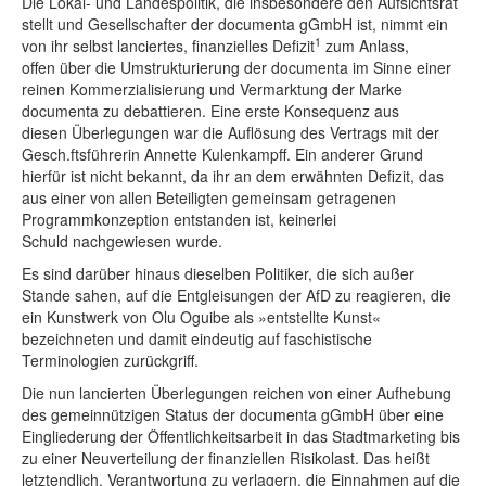
Die Lokal- und Landespolitik, die insbesondere den Aufsichtsrat
stellt und Gesellschafter der documenta gGmbH ist, nimmt ein
1
von ihr selbst lanciertes, finanzielles Defizit
zum Anlass,
offen über die Umstrukturierung der documenta im Sinne einer
reinen Kommerzialisierung und Vermarktung der Marke
documenta zu debattieren. Eine erste Konsequenz aus
diesen Überlegungen war die Auflösung des Vertrags mit der
Gesch.ftsführerin Annette Kulenkampff. Ein anderer Grund
hierfür ist nicht bekannt, da ihr an dem erwähnten Defizit, das
aus einer von allen Beteiligten gemeinsam getragenen
Programmkonzeption entstanden ist, keinerlei
Schuld nachgewiesen wurde.
Es sind darüber hinaus dieselben Politiker, die sich außer
Stande sahen, auf die Entgleisungen der AfD zu reagieren, die
ein Kunstwerk von Olu Oguibe als »entstellte Kunst«
bezeichneten und damit eindeutig auf faschistische
Terminologien zurückgriff.
Die nun lancierten Überlegungen reichen von einer Aufhebung
des gemeinnützigen Status der documenta gGmbH über eine
Eingliederung der Öffentlichkeitsarbeit in das Stadtmarketing bis
zu einer Neuverteilung der finanziellen Risikolast. Das heißt
letztendlich, Verantwortung zu verlagern, die Einnahmen auf die