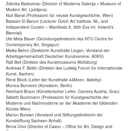
Zdenka Badovinac (Director of Moderna Galerija + Museum of
Modern Art, Ljubljana)
Nuit Banai (Professorin für neuste Kunstgeschichte, Wien)
Bassam El Baroni (Lecturer Dutch Art Institute, NL, and
Independent Curator – Manifesta 8, 36th Eva Int. Ireland’s
Biennial)
Ute Meta Bauer (Gründungsdirektorin des NTU Centre for
Contemporary Art, Singapur)
Meike Behm (Direktorin Kunsthalle Lingen, Vorstand der
Arbeitsgemeinschaft Deutscher Kunstvereine, ADKV)
Ralf Beil (Direktor des Kunstmuseums Wolfsburg)
Andreas F. Beitin (Direktor des Ludwig Forum für internationale
Kunst, Aachen)
René Block (Leiter der Kunsthalle 44Moen, Askeby)
Monica Bonvicini (Künstlerin, Berlin)
Reinhard Braun (Künstlerischer Leiter, Camera Austria, Graz)
Sabeth Buchmann (Professorin für Kunstgeschichte der
Moderne und Nachmoderne an der Akademie der bildenden
Künste Wien)
Manon Bursian (Vorstand und Stiftungsdirektorin der
Kunststiftung Sachsen-Anhalt)
Binna Choi (Director of Casco – Office for Art, Design and