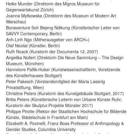
Heike Munder (Direktorin des Migros Museum für
Gegenwartskunst Zürich)
Joanna Mytkowska (Direktorin des Museum of Modern Art
Warschau)
Bonaventure Soh Bejeng Ndikung (Künstlerischer Leiter von
SAVVY Contemporary, Berlin)
Anh-Linh Ngo (Mitherausgeber von ARCH+)
Olaf Nicolai (Künstler, Berlin)
Ruth Noack (Kuratorin der Documenta 12, 2007)
Angelika Nollert (Direktorin Die Neue Sammlung – The Design
Museum, München)
Hannelore Paflik-Huber (Kunstwissenschaftlerin, Vorsitzende
des Künstlerhauses Stuttgart)
Peter Pakesch (Vorstandsmitglied der Maria Lassnig
Privatstiftung, Wien)
Christine Peters (Kuratorin des Kunstgebäude Stuttgart, 2017)
Britta Peters (Künstlerische Leiterin von Urbane Künste Ruhr;
Kuratorin der Skulptur.Projekte Münster 2017)
Philippe Pirotte (Rektor der Staatlichen Hochschule für Bildende
Künste, Städelschule in Frankfurt am Main)
Elizabeth A. Povinelli, Franz Boas Professor of Anthropology &
Gender Studies, Columbia University