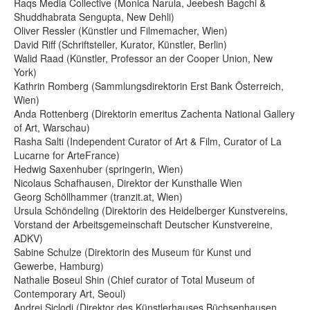
Raqs Media Collective (Monica Narula, Jeebesh Bagchi &
Shuddhabrata Sengupta, New Dehli)
Oliver Ressler (Künstler und Filmemacher, Wien)
David Riff (Schriftsteller, Kurator, Künstler, Berlin)
Walid Raad (Künstler, Professor an der Cooper Union, New
York)
Kathrin Romberg (Sammlungsdirektorin Erst Bank Österreich,
Wien)
Anda Rottenberg (Direktorin emeritus Zachenta National Gallery
of Art, Warschau)
Rasha Salti (Independent Curator of Art & Film, Curator of La
Lucarne for ArteFrance)
Hedwig Saxenhuber (springerin, Wien)
Nicolaus Schafhausen, Direktor der Kunsthalle Wien
Georg Schöllhammer (tranzit.at, Wien)
Ursula Schöndeling (Direktorin des Heidelberger Kunstvereins,
Vorstand der Arbeitsgemeinschaft Deutscher Kunstvereine,
ADKV)
Sabine Schulze (Direktorin des Museum für Kunst und
Gewerbe, Hamburg)
Nathalie Boseul Shin (Chief curator of Total Museum of
Contemporary Art, Seoul)
Andrei Siclodi (Direktor des Künstlerhauses Büchsenhausen,