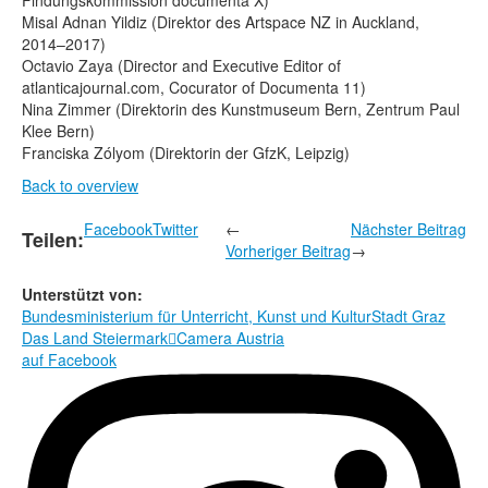
Findungskommission documenta X)
Misal Adnan Yildiz (Direktor des Artspace NZ in Auckland,
2014–2017)
Octavio Zaya (Director and Executive Editor of
atlanticajournal.com, Cocurator of Documenta 11)
Nina Zimmer (Direktorin des Kunstmuseum Bern, Zentrum Paul
Klee Bern)
Franciska Zólyom (Direktorin der GfzK, Leipzig)
Back to overview
Facebook
Twitter
←
Nächster Beitrag
Teilen:
Vorheriger Beitrag
→
Unterstützt von:
Bundesministerium für Unterricht, Kunst und Kultur
Stadt Graz
Das Land Steiermark

Camera Austria
auf Facebook