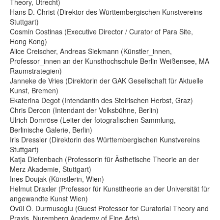
Theory, Utrecht)
Hans D. Christ (Direktor des Württembergischen Kunstvereins
Stuttgart)
Cosmin Costinas (Executive Director / Curator of Para Site,
Hong Kong)
Alice Creischer, Andreas Siekmann (Künstler_innen,
Professor_innen an der Kunsthochschule Berlin Weißensee, MA
Raumstrategien)
Janneke de Vries (Direktorin der GAK Gesellschaft für Aktuelle
Kunst, Bremen)
Ekaterina Degot (Intendantin des Steirischen Herbst, Graz)
Chris Dercon (Intendant der Volksbühne, Berlin)
Ulrich Domröse (Leiter der fotografischen Sammlung,
Berlinische Galerie, Berlin)
Iris Dressler (Direktorin des Württembergischen Kunstvereins
Stuttgart)
Katja Diefenbach (Professorin für Ästhetische Theorie an der
Merz Akademie, Stuttgart)
Ines Doujak (Künstlerin, Wien)
Helmut Draxler (Professor für Kunsttheorie an der Universität für
angewandte Kunst Wien)
Övül Ö. Durmusoglu (Guest Professor for Curatorial Theory and
Praxis, Nuremberg Academy of Fine Arts)