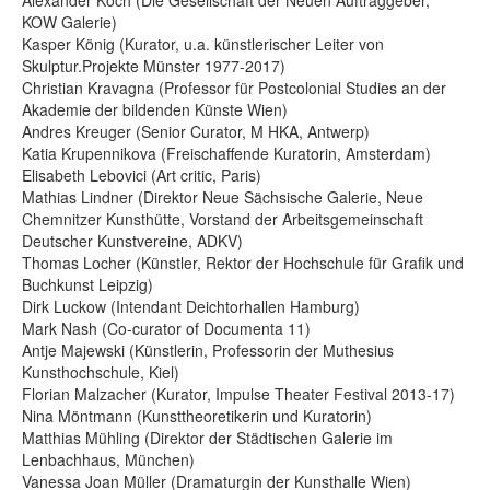
Alexander Koch (Die Gesellschaft der Neuen Auftraggeber,
KOW Galerie)
Kasper König (Kurator, u.a. künstlerischer Leiter von
Skulptur.Projekte Münster 1977-2017)
Christian Kravagna (Professor für Postcolonial Studies an der
Akademie der bildenden Künste Wien)
Andres Kreuger (Senior Curator, M HKA, Antwerp)
Katia Krupennikova (Freischaffende Kuratorin, Amsterdam)
Elisabeth Lebovici (Art critic, Paris)
Mathias Lindner (Direktor Neue Sächsische Galerie, Neue
Chemnitzer Kunsthütte, Vorstand der Arbeitsgemeinschaft
Deutscher Kunstvereine, ADKV)
Thomas Locher (Künstler, Rektor der Hochschule für Grafik und
Buchkunst Leipzig)
Dirk Luckow (Intendant Deichtorhallen Hamburg)
Mark Nash (Co-curator of Documenta 11)
Antje Majewski (Künstlerin, Professorin der Muthesius
Kunsthochschule, Kiel)
Florian Malzacher (Kurator, Impulse Theater Festival 2013-17)
Nina Möntmann (Kunsttheoretikerin und Kuratorin)
Matthias Mühling (Direktor der Städtischen Galerie im
Lenbachhaus, München)
Vanessa Joan Müller (Dramaturgin der Kunsthalle Wien)