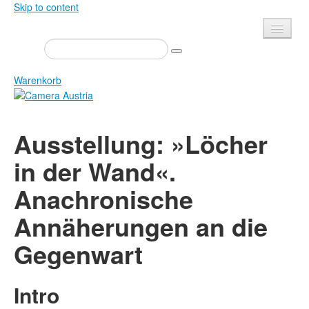
Skip to content
Presse
Veranstaltungen
Warenkorb
Newsletter
Kontakt
Home
Ausstellung: »Löcher
Über uns
Zeitschrift
in der Wand«.
Ausschreibungen
Ausstellungen
Anachronische
Shop
Bücher
Datenschutz
Annäherungen an die
Edition
Bibliothek
Mediadaten
Gegenwart
Camera Austria Preis
Fotoarchiv Pierre Bourdieu
Intro