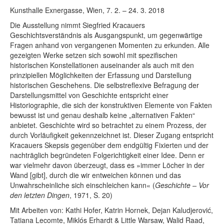
Rechtliche Informationen
Kunsthalle Exnergasse, Wien, 7. 2. – 24. 3. 2018
Die Ausstellung nimmt Siegfried Kracauers
Geschichtsverständnis als Ausgangspunkt, um gegenwärtige
Fragen anhand von vergangenen Momenten zu erkunden. Alle
gezeigten Werke setzen sich sowohl mit spezifischen
historischen Konstellationen auseinander als auch mit den
prinzipiellen Möglichkeiten der Erfassung und Darstellung
historischen Geschehens. Die selbstreflexive Befragung der
Darstellungsmittel von Geschichte entspricht einer
Historiographie, die sich der konstruktiven Elemente von Fakten
bewusst ist und genau deshalb keine „alternativen Fakten“
anbietet. Geschichte wird so betrachtet zu einem Prozess, der
durch Vorläufigkeit gekennzeichnet ist. Dieser Zugang entspricht
Kracauers Skepsis gegenüber dem endgültig Fixierten und der
nachträglich begründeten Folgerichtigkeit einer Idee. Denn er
war vielmehr davon überzeugt, dass es »immer Löcher in der
Wand [gibt], durch die wir entweichen können und das
Unwahrscheinliche sich einschleichen kann« (
Geschichte – Vor
den letzten Dingen
, 1971, S. 20)
Mit Arbeiten von: Kathi Hofer, Katrin Hornek, Dejan Kaludjerović,
Tatiana Lecomte, Miklós Erhardt & Little Warsaw, Walid Raad,