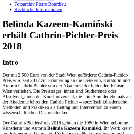
Fotoarchiv Pierre Bourdieu
Rechtliche Informationen
Belinda Kazeem-Kamiński
erhält Cathrin-Pichler-Preis
2018
Intro
Der mit 2.500 Euro von der Stadt Wien geförderte Cathrin-Pichler-
Preis wird seit 2017 zur Erinnerung an die Denkerin, Kuratorin und
Autorin Cathrin Pichler von der Akademie der bildenden Künste
Wien verliehen. Die Preisträger_innen sind Studierende oder
Absolvent_innen der Kunstuniversität, die ­– im Sinn der ehemals an
der Akademie lehrenden Cathrin Pichler – spezifisch künstlerische
Methoden und Praktiken als Beitrag und Intervention zu einem
wissenschaftlichen Diskurs denken.
Der Cathrin-Pichler-Preis 2018 geht an die 1980 in Wien geborene
Künstlerin und Autorin
Belinda Kazeem-Kamiński
. Ihr Werk kreist
um Erinnerung, Trauma und Schwarze radikale Imagination und