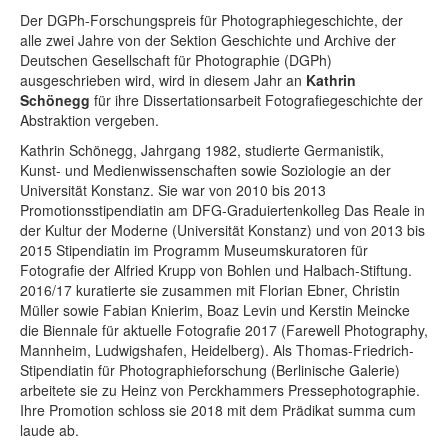
Rechtliche Informationen
Der DGPh-Forschungspreis für Photographiegeschichte, der
alle zwei Jahre von der Sektion Geschichte und Archive der
Deutschen Gesellschaft für Photographie (DGPh)
ausgeschrieben wird, wird in diesem Jahr an
Kathrin
Schönegg
für ihre Dissertationsarbeit Fotografiegeschichte der
Abstraktion vergeben.
Kathrin Schönegg, Jahrgang 1982, studierte Germanistik,
Kunst- und Medienwissenschaften sowie Soziologie an der
Universität Konstanz. Sie war von 2010 bis 2013
Promotionsstipendiatin am DFG-Graduiertenkolleg Das Reale in
der Kultur der Moderne (Universität Konstanz) und von 2013 bis
2015 Stipendiatin im Programm Museumskuratoren für
Fotografie der Alfried Krupp von Bohlen und Halbach-Stiftung.
2016/17 kuratierte sie zusammen mit Florian Ebner, Christin
Müller sowie Fabian Knierim, Boaz Levin und Kerstin Meincke
die Biennale für aktuelle Fotografie 2017 (Farewell Photography,
Mannheim, Ludwigshafen, Heidelberg). Als Thomas-Friedrich-
Stipendiatin für Photographieforschung (Berlinische Galerie)
arbeitete sie zu Heinz von Perckhammers Pressephotographie.
Ihre Promotion schloss sie 2018 mit dem Prädikat summa cum
laude ab.