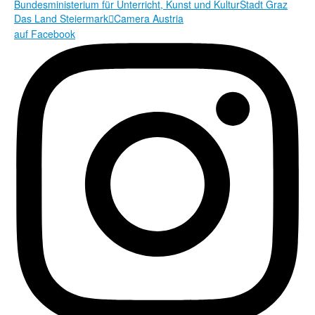
Bundesministerium für Unterricht, Kunst und Kultur
Stadt Graz
Das Land Steiermark
Camera Austria

auf Facebook