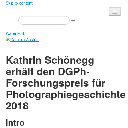
Skip to content
Presse
Veranstaltungen
Warenkorb
Newsletter
Kontakt
Home
Kathrin Schönegg
Über uns
Zeitschrift
erhält den DGPh-
Ausschreibungen
Ausstellungen
Forschungspreis für
Shop
Bücher
Datenschutz
Photographiegeschichte
Edition
Bibliothek
Mediadaten
2018
Camera Austria Preis
Fotoarchiv Pierre Bourdieu
Intro