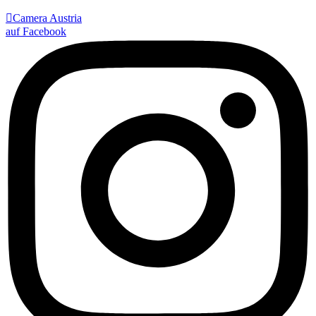

Camera Austria
auf Facebook