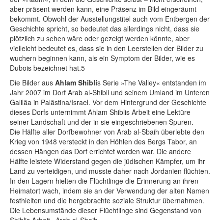
aber präsent werden kann, eine Präsenz im Bild eingeräumt
bekommt. Obwohl der Ausstellungstitel auch vom Entbergen der
Geschichte spricht, so bedeutet das allerdings nicht, dass sie
plötzlich zu sehen wäre oder gezeigt werden könnte, aber
vielleicht bedeutet es, dass sie in den Leerstellen der Bilder zu
wuchern beginnen kann, als ein Symptom der Bilder, wie es
Dubois bezeichnet hat.5
Die Bilder aus
Ahlam Shibli
s Serie »The Valley« entstanden im
Jahr 2007 im Dorf Arab al-Shibli und seinem Umland im Unteren
Galiläa in Palästina/Israel. Vor dem Hintergrund der Geschichte
dieses Dorfs unternimmt Ahlam Shiblis Arbeit eine Lektüre
seiner Landschaft und der in sie eingeschriebenen Spuren.
Die Hälfte aller Dorfbewohner von Arab al-Sbaih überlebte den
Krieg von 1948 versteckt in den Höhlen des Bergs Tabor, an
dessen Hängen das Dorf errichtet worden war. Die andere
Hälfte leistete Widerstand gegen die jüdischen Kämpfer, um ihr
Land zu verteidigen, und musste daher nach Jordanien flüchten.
In den Lagern hielten die Flüchtlinge die Erinnerung an ihren
Heimatort wach, indem sie an der Verwendung der alten Namen
festhielten und die hergebrachte soziale Struktur übernahmen.
Die Lebensumstände dieser Flüchtlinge sind Gegenstand von
Shiblis Arbeit »Arab al-Sbaih«.