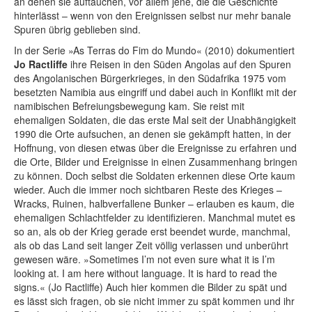
an denen sie auftauchen, vor allem jene, die die Geschichte
hinterlässt – wenn von den Ereignissen selbst nur mehr banale
Spuren übrig geblieben sind.
In der Serie »As Terras do Fim do Mundo« (2010) dokumentiert
Jo Ractliffe
ihre Reisen in den Süden Angolas auf den Spuren
des Angolanischen Bürgerkrieges, in den Südafrika 1975 vom
besetzten Namibia aus eingriff und dabei auch in Konflikt mit der
namibischen Befreiungsbewegung kam. Sie reist mit
ehemaligen Soldaten, die das erste Mal seit der Unabhängigkeit
1990 die Orte aufsuchen, an denen sie gekämpft hatten, in der
Hoffnung, von diesen etwas über die Ereignisse zu erfahren und
die Orte, Bilder und Ereignisse in einen Zusammenhang bringen
zu können. Doch selbst die Soldaten erkennen diese Orte kaum
wieder. Auch die immer noch sichtbaren Reste des Krieges –
Wracks, Ruinen, halbverfallene Bunker – erlauben es kaum, die
ehemaligen Schlachtfelder zu identifizieren. Manchmal mutet es
so an, als ob der Krieg gerade erst beendet wurde, manchmal,
als ob das Land seit langer Zeit völlig verlassen und unberührt
gewesen wäre. »Sometimes I’m not even sure what it is I’m
looking at. I am here without language. It is hard to read the
signs.« (Jo Ractliffe) Auch hier kommen die Bilder zu spät und
es lässt sich fragen, ob sie nicht immer zu spät kommen und ihr