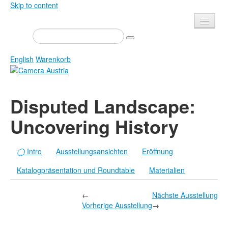
Skip to content
Presse
Veranstaltungen
English
Warenkorb
Newsletter
Kontakt
Home
Disputed Landscape:
Über uns
Zeitschrift
Uncovering History
Ausschreibungen
Ausstellungen
Shop
Bücher
◯
Intro
Ausstellungsansichten
Eröffnung
Datenschutz
Edition
Katalogpräsentation und Roundtable
Materialien
Bibliothek
Mediadaten
Camera Austria Preis
←
Nächste Ausstellung
Vorherige Ausstellung
→
Fotoarchiv Pierre Bourdieu