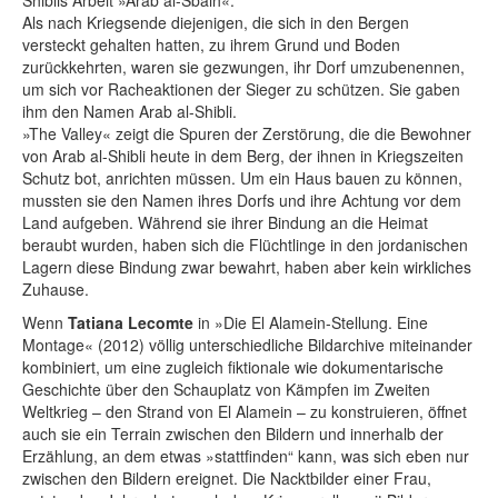
Als nach Kriegsende diejenigen, die sich in den Bergen
versteckt gehalten hatten, zu ihrem Grund und Boden
zurückkehrten, waren sie gezwungen, ihr Dorf umzubenennen,
um sich vor Racheaktionen der Sieger zu schützen. Sie gaben
ihm den Namen Arab al-Shibli.
»The Valley« zeigt die Spuren der Zerstörung, die die Bewohner
von Arab al-Shibli heute in dem Berg, der ihnen in Kriegszeiten
Schutz bot, anrichten müssen. Um ein Haus bauen zu können,
mussten sie den Namen ihres Dorfs und ihre Achtung vor dem
Land aufgeben. Während sie ihrer Bindung an die Heimat
beraubt wurden, haben sich die Flüchtlinge in den jordanischen
Lagern diese Bindung zwar bewahrt, haben aber kein wirkliches
Zuhause.
Wenn
Tatiana Lecomte
in »Die El Alamein-Stellung. Eine
Montage« (2012) völlig unterschiedliche Bildarchive miteinander
kombiniert, um eine zugleich fiktionale wie dokumentarische
Geschichte über den Schauplatz von Kämpfen im Zweiten
Weltkrieg – den Strand von El Alamein – zu konstruieren, öffnet
auch sie ein Terrain zwischen den Bildern und innerhalb der
Erzählung, an dem etwas »stattfinden“ kann, was sich eben nur
zwischen den Bildern ereignet. Die Nacktbilder einer Frau,