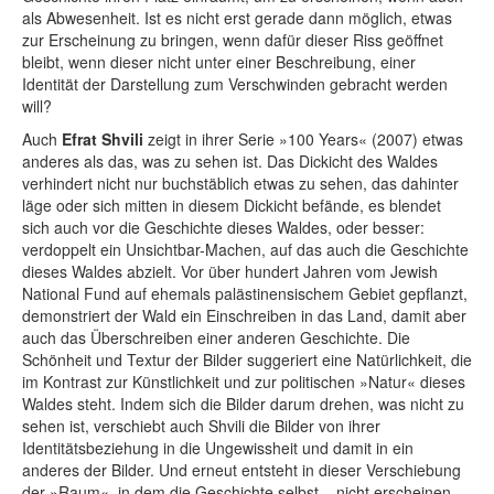
als Abwesenheit. Ist es nicht erst gerade dann möglich, etwas
zur Erscheinung zu bringen, wenn dafür dieser Riss geöffnet
bleibt, wenn dieser nicht unter einer Beschreibung, einer
Identität der Darstellung zum Verschwinden gebracht werden
will?
Auch
Efrat Shvili
zeigt in ihrer Serie »100 Years« (2007) etwas
anderes als das, was zu sehen ist. Das Dickicht des Waldes
verhindert nicht nur buchstäblich etwas zu sehen, das dahinter
läge oder sich mitten in diesem Dickicht befände, es blendet
sich auch vor die Geschichte dieses Waldes, oder besser:
verdoppelt ein Unsichtbar-Machen, auf das auch die Geschichte
dieses Waldes abzielt. Vor über hundert Jahren vom Jewish
National Fund auf ehemals palästinensischem Gebiet gepflanzt,
demonstriert der Wald ein Einschreiben in das Land, damit aber
auch das Überschreiben einer anderen Geschichte. Die
Schönheit und Textur der Bilder suggeriert eine Natürlichkeit, die
im Kontrast zur Künstlichkeit und zur politischen »Natur« dieses
Waldes steht. Indem sich die Bilder darum drehen, was nicht zu
sehen ist, verschiebt auch Shvili die Bilder von ihrer
Identitätsbeziehung in die Ungewissheit und damit in ein
anderes der Bilder. Und erneut entsteht in dieser Verschiebung
der »Raum«, in dem die Geschichte selbst – nicht erscheinen,