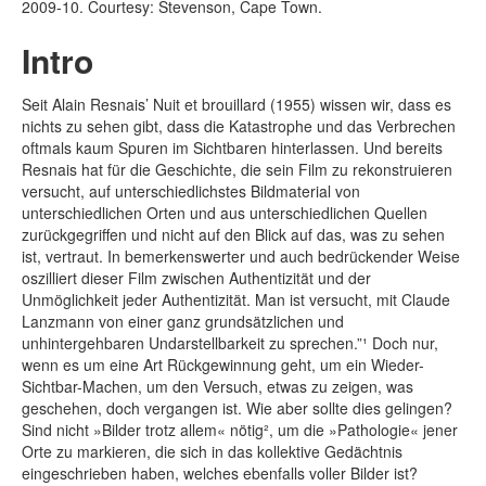
2009-10. Courtesy: Stevenson, Cape Town.
Intro
Seit Alain Resnais’ Nuit et brouillard (1955) wissen wir, dass es
nichts zu sehen gibt, dass die Katastrophe und das Verbrechen
oftmals kaum Spuren im Sichtbaren hinterlassen. Und bereits
Resnais hat für die Geschichte, die sein Film zu rekonstruieren
versucht, auf unterschiedlichstes Bildmaterial von
unterschiedlichen Orten und aus unterschiedlichen Quellen
zurückgegriffen und nicht auf den Blick auf das, was zu sehen
ist, vertraut. In bemerkenswerter und auch bedrückender Weise
oszilliert dieser Film zwischen Authentizität und der
Unmöglichkeit jeder Authentizität. Man ist versucht, mit Claude
Lanzmann von einer ganz grundsätzlichen und
unhintergehbaren Undarstellbarkeit zu sprechen.”¹ Doch nur,
wenn es um eine Art Rückgewinnung geht, um ein Wieder-
Sichtbar-Machen, um den Versuch, etwas zu zeigen, was
geschehen, doch vergangen ist. Wie aber sollte dies gelingen?
Sind nicht »Bilder trotz allem« nötig², um die »Pathologie« jener
Orte zu markieren, die sich in das kollektive Gedächtnis
eingeschrieben haben, welches ebenfalls voller Bilder ist?