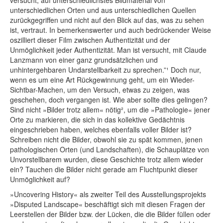
unterschiedlichen Orten und aus unterschiedlichen Quellen
zurückgegriffen und nicht auf den Blick auf das, was zu sehen
ist, vertraut. In bemerkenswerter und auch bedrückender Weise
oszilliert dieser Film zwischen Authentizität und der
Unmöglichkeit jeder Authentizität. Man ist versucht, mit Claude
Lanzmann von einer ganz grundsätzlichen und
unhintergehbaren Undarstellbarkeit zu sprechen.”¹ Doch nur,
wenn es um eine Art Rückgewinnung geht, um ein Wieder-
Sichtbar-Machen, um den Versuch, etwas zu zeigen, was
geschehen, doch vergangen ist. Wie aber sollte dies gelingen?
Sind nicht »Bilder trotz allem« nötig², um die »Pathologie« jener
Orte zu markieren, die sich in das kollektive Gedächtnis
eingeschrieben haben, welches ebenfalls voller Bilder ist?
Schreiben nicht die Bilder, obwohl sie zu spät kommen, jenen
pathologischen Orten (und Landschaften), die Schauplätze von
Unvorstellbarem wurden, diese Geschichte trotz allem wieder
ein? Tauchen die Bilder nicht gerade am Fluchtpunkt dieser
Unmöglichkeit auf?
»Uncovering History« als zweiter Teil des Ausstellungsprojekts
»Disputed Landscape« beschäftigt sich mit diesen Fragen der
Leerstellen der Bilder bzw. der Lücken, die die Bilder füllen oder