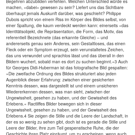
Begehren abzubilden verfehlen. Welchen Unterschied würde es
machen, »dabei« gewesen zu sein? Liefert uns das Sichtbare
überhaupt jemals Auskunft darüber, was geschieht? Philippe
Dubois spricht von einem Riss im Körper des Bildes selbst, von
einer Spaltung, die kaum verdeckt werden kann: einerseits »das
Identitätsobjekt, die Repräsentation, die Form, das Motiv, das
referentiell Bezeichnete (das erkannte Gleiche) – und
andererseits genau sein Anderes, sein Gestaltloses, das einen
Fleck oder ein Symptom erzeugt, sein verunstaltetes Zeichen,
das uns verwundet und sprachlos lässt und das überall in den
Bildern wuchert, sobald man es dort zu suchen beginnt.«3 Auch
für Georges Didi-Huberman ist das fotografische Bild gespalten:
»Die zweifache Ordnung des Bildes strukturiert also jeden
Augenblick dieser Erfahrung: zwischen einer gesicherten
Kenntnis dessen, was dargestellt ist und einem unsicheren
Wiedererkennen dessen, was man sieht, zwischen der
Ungewissheit, gesehen zu haben, und der Gewissheit des
Erlebens.« Ractliffes Bilder bewegen sich in dieser
Ungewissheit, gesehen zu haben, und der Gewissheit des
Erlebens.4 Sie zeigen die Stille und die Leere der Landschaft, in
der es so wenig zu sehen gibt, doch ist es gerade die Stille und
Leere der Bilder, ihre zum Teil gespenstische Ruhe, die der
Geschichte ihren Platz einräumt, um zu erscheinen, wenn auch