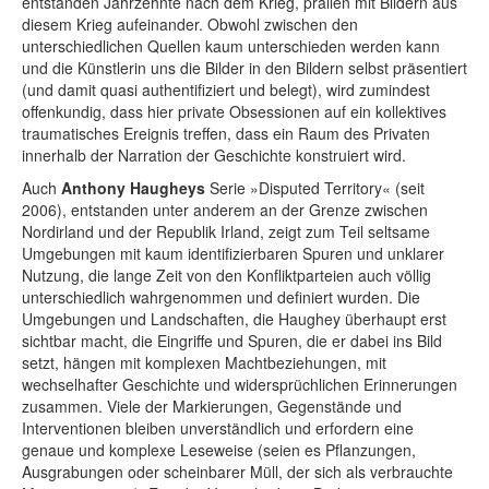
entstanden Jahrzehnte nach dem Krieg, prallen mit Bildern aus
diesem Krieg aufeinander. Obwohl zwischen den
unterschiedlichen Quellen kaum unterschieden werden kann
und die Künstlerin uns die Bilder in den Bildern selbst präsentiert
(und damit quasi authentifiziert und belegt), wird zumindest
offenkundig, dass hier private Obsessionen auf ein kollektives
traumatisches Ereignis treffen, dass ein Raum des Privaten
innerhalb der Narration der Geschichte konstruiert wird.
Auch
Anthony Haugheys
Serie »Disputed Territory« (seit
2006), entstanden unter anderem an der Grenze zwischen
Nordirland und der Republik Irland, zeigt zum Teil seltsame
Umgebungen mit kaum identifizierbaren Spuren und unklarer
Nutzung, die lange Zeit von den Konfliktparteien auch völlig
unterschiedlich wahrgenommen und definiert wurden. Die
Umgebungen und Landschaften, die Haughey überhaupt erst
sichtbar macht, die Eingriffe und Spuren, die er dabei ins Bild
setzt, hängen mit komplexen Machtbeziehungen, mit
wechselhafter Geschichte und widersprüchlichen Erinnerungen
zusammen. Viele der Markierungen, Gegenstände und
Interventionen bleiben unverständlich und erfordern eine
genaue und komplexe Leseweise (seien es Pflanzungen,
Ausgrabungen oder scheinbarer Müll, der sich als verbrauchte