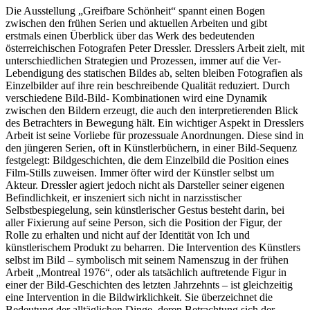
Die Ausstellung „Greifbare Schönheit“ spannt einen Bogen
zwischen den frühen Serien und aktuellen Arbeiten und gibt
erstmals einen Überblick über das Werk des bedeutenden
österreichischen Fotografen Peter Dressler. Dresslers Arbeit zielt, mit
unterschiedlichen Strategien und Prozessen, immer auf die Ver-
Lebendigung des statischen Bildes ab, selten bleiben Fotografien als
Einzelbilder auf ihre rein beschreibende Qualität reduziert. Durch
verschiedene Bild-Bild- Kombinationen wird eine Dynamik
zwischen den Bildern erzeugt, die auch den interpretierenden Blick
des Betrachters in Bewegung hält. Ein wichtiger Aspekt in Dresslers
Arbeit ist seine Vorliebe für prozessuale Anordnungen. Diese sind in
den jüngeren Serien, oft in Künstlerbüchern, in einer Bild-Sequenz
festgelegt: Bildgeschichten, die dem Einzelbild die Position eines
Film-Stills zuweisen. Immer öfter wird der Künstler selbst um
Akteur. Dressler agiert jedoch nicht als Darsteller seiner eigenen
Befindlichkeit, er inszeniert sich nicht in narzisstischer
Selbstbespiegelung, sein künstlerischer Gestus besteht darin, bei
aller Fixierung auf seine Person, sich die Position der Figur, der
Rolle zu erhalten und nicht auf der Identität von Ich und
künstlerischem Produkt zu beharren. Die Intervention des Künstlers
selbst im Bild – symbolisch mit seinem Namenszug in der frühen
Arbeit „Montreal 1976“, oder als tatsächlich auftretende Figur in
einer der Bild-Geschichten des letzten Jahrzehnts – ist gleichzeitig
eine Intervention in die Bildwirklichkeit. Sie überzeichnet die
Bedeutung der alltäglichen Dinge, deren Betrachtung sich der