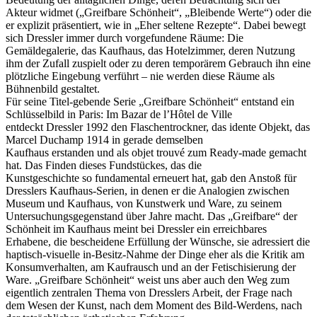
Akteur widmet („Greifbare Schönheit“, „Bleibende Werte“) oder die
er explizit präsentiert, wie in „Eher seltene Rezepte“. Dabei bewegt
sich Dressler immer durch vorgefundene Räume: Die
Gemäldegalerie, das Kaufhaus, das Hotelzimmer, deren Nutzung
ihm der Zufall zuspielt oder zu deren temporärem Gebrauch ihn eine
plötzliche Eingebung verführt – nie werden diese Räume als
Bühnenbild gestaltet.
Für seine Titel-gebende Serie „Greifbare Schönheit“ entstand ein
Schlüsselbild in Paris: Im Bazar de l’Hôtel de Ville
entdeckt Dressler 1992 den Flaschentrockner, das idente Objekt, das
Marcel Duchamp 1914 in gerade demselben
Kaufhaus erstanden und als objet trouvé zum Ready-made gemacht
hat. Das Finden dieses Fundstückes, das die
Kunstgeschichte so fundamental erneuert hat, gab den Anstoß für
Dresslers Kaufhaus-Serien, in denen er die Analogien zwischen
Museum und Kaufhaus, von Kunstwerk und Ware, zu seinem
Untersuchungsgegenstand über Jahre macht. Das „Greifbare“ der
Schönheit im Kaufhaus meint bei Dressler ein erreichbares
Erhabene, die bescheidene Erfüllung der Wünsche, sie adressiert die
haptisch-visuelle in-Besitz-Nahme der Dinge eher als die Kritik am
Konsumverhalten, am Kaufrausch und an der Fetischisierung der
Ware. „Greifbare Schönheit“ weist uns aber auch den Weg zum
eigentlich zentralen Thema von Dresslers Arbeit, der Frage nach
dem Wesen der Kunst, nach dem Moment des Bild-Werdens, nach