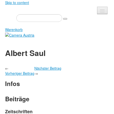
Skip to content
Presse
Veranstaltungen
Warenkorb
Newsletter
Kontakt
Home
Albert Saul
Über uns
Zeitschrift
Ausschreibungen
Ausstellungen
←
Nächster Beitrag
Shop
Bücher
Vorheriger Beitrag
→
Datenschutz
Edition
Infos
Bibliothek
Mediadaten
Camera Austria Preis
Beiträge
Fotoarchiv Pierre Bourdieu
Zeitschriften