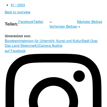
Rechtliche Informationen
81 | 2003
Back to overview
Facebook
Twitter
←
Nächster Beitrag
Teilen:
Vorheriger Beitrag
→
Unterstützt von:
Bundesministerium für Unterricht, Kunst und Kultur
Stadt Graz
Das Land Steiermark
Camera Austria

auf Facebook