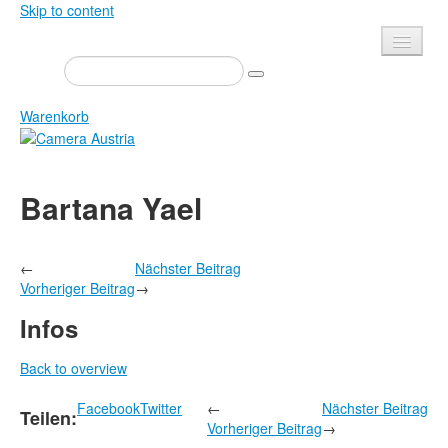
Skip to content
Presse
Veranstaltungen
Warenkorb
Newsletter
Kontakt
Home
Bartana Yael
Über uns
Zeitschrift
Ausschreibungen
Ausstellungen
←
Nächster Beitrag
Shop
Bücher
Vorheriger Beitrag
→
Datenschutz
Edition
Infos
Bibliothek
Mediadaten
Back to overview
Camera Austria Preis
Facebook
Twitter
←
Nächster Beitrag
Fotoarchiv Pierre Bourdieu
Teilen:
Vorheriger Beitrag
→