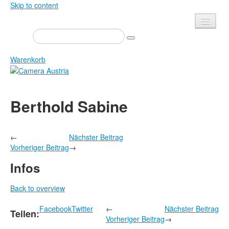
Skip to content
Presse
Veranstaltungen
Warenkorb
Newsletter
Kontakt
Home
Berthold Sabine
Über uns
Zeitschrift
Ausschreibungen
Ausstellungen
←
Nächster Beitrag
Shop
Bücher
Vorheriger Beitrag
→
Datenschutz
Edition
Infos
Bibliothek
Mediadaten
Back to overview
Camera Austria Preis
Facebook
Twitter
←
Nächster Beitrag
Fotoarchiv Pierre Bourdieu
Teilen:
Vorheriger Beitrag
→