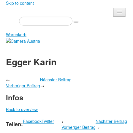
Skip to content
Presse
Veranstaltungen
Warenkorb
Newsletter
Kontakt
Home
Egger Karin
Über uns
Zeitschrift
Ausschreibungen
Ausstellungen
←
Nächster Beitrag
Shop
Bücher
Vorheriger Beitrag
→
Datenschutz
Edition
Infos
Bibliothek
Mediadaten
Back to overview
Camera Austria Preis
Facebook
Twitter
←
Nächster Beitrag
Fotoarchiv Pierre Bourdieu
Teilen:
Vorheriger Beitrag
→