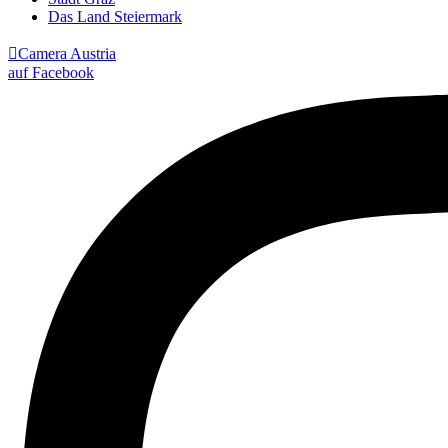
Das Land Steiermark

Camera Austria
auf Facebook