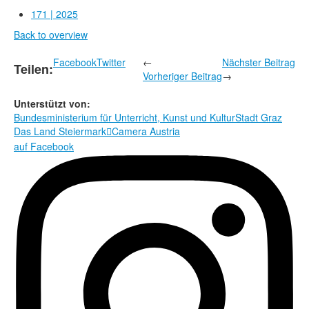
Rechtliche Informationen
171 | 2025
Back to overview
Facebook
Twitter
←
Nächster Beitrag
Teilen:
Vorheriger Beitrag
→
Unterstützt von:
Bundesministerium für Unterricht, Kunst und Kultur
Stadt Graz
Das Land Steiermark
Camera Austria

auf Facebook