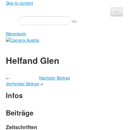
Skip to content
Presse
Veranstaltungen
Warenkorb
Newsletter
Kontakt
Home
Helfand Glen
Über uns
Zeitschrift
Ausschreibungen
Ausstellungen
←
Nächster Beitrag
Shop
Bücher
Vorheriger Beitrag
→
Datenschutz
Edition
Infos
Bibliothek
Mediadaten
Camera Austria Preis
Beiträge
Fotoarchiv Pierre Bourdieu
Zeitschriften