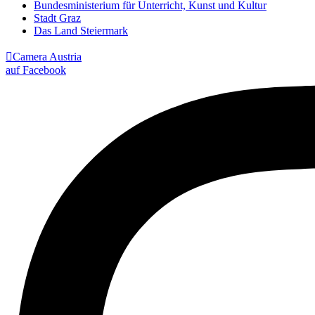
Bundesministerium für Unterricht, Kunst und Kultur
Stadt Graz
Das Land Steiermark

Camera Austria
auf Facebook