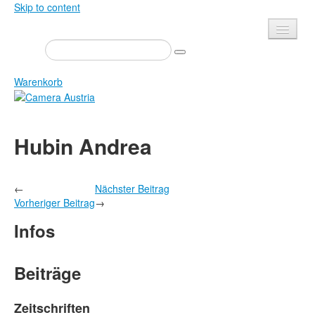
Skip to content
Presse
Veranstaltungen
Warenkorb
Newsletter
Kontakt
Home
Hubin Andrea
Über uns
Zeitschrift
Ausschreibungen
Ausstellungen
←
Nächster Beitrag
Shop
Bücher
Vorheriger Beitrag
→
Datenschutz
Edition
Infos
Bibliothek
Mediadaten
Camera Austria Preis
Beiträge
Fotoarchiv Pierre Bourdieu
Zeitschriften