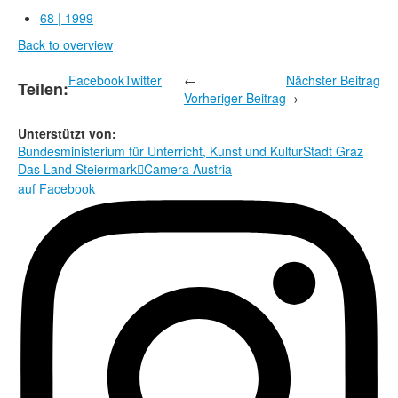
Rechtliche Informationen
68 | 1999
Back to overview
Facebook
Twitter
←
Nächster Beitrag
Teilen:
Vorheriger Beitrag
→
Unterstützt von:
Bundesministerium für Unterricht, Kunst und Kultur
Stadt Graz
Das Land Steiermark
Camera Austria

auf Facebook