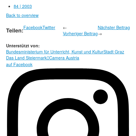
Rechtliche Informationen
84 | 2003
Back to overview
Facebook
Twitter
←
Nächster Beitrag
Teilen:
Vorheriger Beitrag
→
Unterstützt von:
Bundesministerium für Unterricht, Kunst und Kultur
Stadt Graz
Das Land Steiermark
Camera Austria

auf Facebook