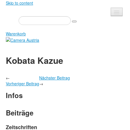
Skip to content
Presse
Veranstaltungen
Warenkorb
Newsletter
Kontakt
Home
Kobata Kazue
Über uns
Zeitschrift
Ausschreibungen
Ausstellungen
←
Nächster Beitrag
Shop
Bücher
Vorheriger Beitrag
→
Datenschutz
Edition
Infos
Bibliothek
Mediadaten
Camera Austria Preis
Beiträge
Fotoarchiv Pierre Bourdieu
Zeitschriften