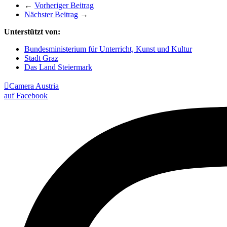
←
Vorheriger Beitrag
Nächster Beitrag
→
Unterstützt von:
Bundesministerium für Unterricht, Kunst und Kultur
Stadt Graz
Das Land Steiermark

Camera Austria
auf Facebook