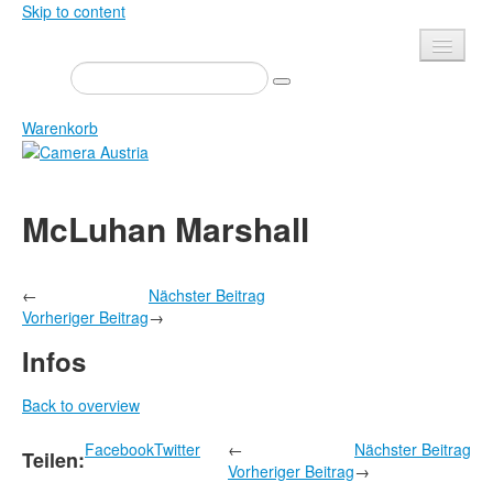
Skip to content
Presse
Veranstaltungen
Warenkorb
Newsletter
Kontakt
Home
McLuhan Marshall
Über uns
Zeitschrift
Ausschreibungen
Ausstellungen
←
Nächster Beitrag
Shop
Bücher
Vorheriger Beitrag
→
Datenschutz
Edition
Infos
Bibliothek
Mediadaten
Back to overview
Camera Austria Preis
Facebook
Twitter
←
Nächster Beitrag
Fotoarchiv Pierre Bourdieu
Teilen:
Vorheriger Beitrag
→