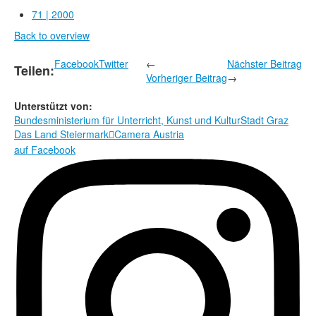
Rechtliche Informationen
71 | 2000
Back to overview
Facebook
Twitter
←
Nächster Beitrag
Teilen:
Vorheriger Beitrag
→
Unterstützt von:
Bundesministerium für Unterricht, Kunst und Kultur
Stadt Graz
Das Land Steiermark
Camera Austria

auf Facebook