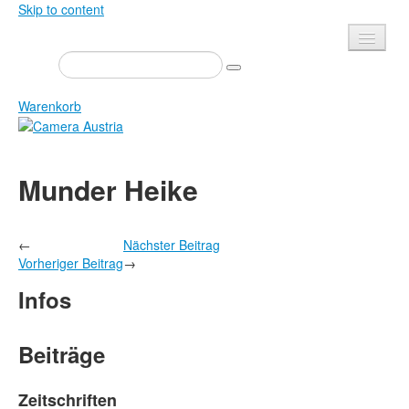
Skip to content
Presse
Veranstaltungen
Warenkorb
Newsletter
Kontakt
Home
Munder Heike
Über uns
Zeitschrift
Ausschreibungen
Ausstellungen
←
Nächster Beitrag
Shop
Bücher
Vorheriger Beitrag
→
Datenschutz
Edition
Infos
Bibliothek
Mediadaten
Camera Austria Preis
Beiträge
Fotoarchiv Pierre Bourdieu
Zeitschriften