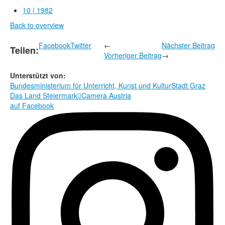
Rechtliche Informationen
10 | 1982
Back to overview
Facebook
Twitter
←
Nächster Beitrag
Teilen:
Vorheriger Beitrag
→
Unterstützt von:
Bundesministerium für Unterricht, Kunst und Kultur
Stadt Graz
Das Land Steiermark

Camera Austria
auf Facebook