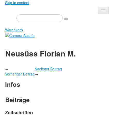
Skip to content
Presse
Veranstaltungen
Warenkorb
Newsletter
Kontakt
Home
Neusüss Florian M.
Über uns
Zeitschrift
Ausschreibungen
Ausstellungen
←
Nächster Beitrag
Shop
Bücher
Vorheriger Beitrag
→
Datenschutz
Edition
Infos
Bibliothek
Mediadaten
Camera Austria Preis
Beiträge
Fotoarchiv Pierre Bourdieu
Zeitschriften