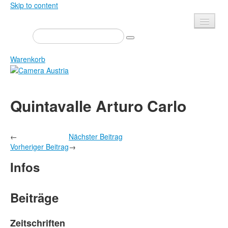
Skip to content
Presse
Veranstaltungen
Warenkorb
Newsletter
Kontakt
Home
Quintavalle Arturo Carlo
Über uns
Zeitschrift
Ausschreibungen
Ausstellungen
←
Nächster Beitrag
Shop
Bücher
Vorheriger Beitrag
→
Datenschutz
Edition
Infos
Bibliothek
Mediadaten
Camera Austria Preis
Beiträge
Fotoarchiv Pierre Bourdieu
Zeitschriften