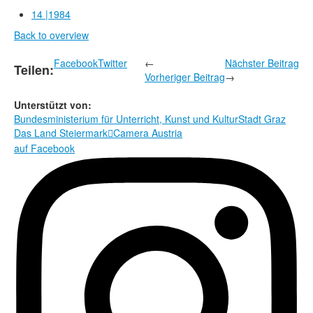
Rechtliche Informationen
14 |1984
Back to overview
Facebook
Twitter
←
Nächster Beitrag
Teilen:
Vorheriger Beitrag
→
Unterstützt von:
Bundesministerium für Unterricht, Kunst und Kultur
Stadt Graz
Das Land Steiermark
Camera Austria

auf Facebook