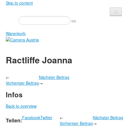
Skip to content
Presse
Veranstaltungen
Warenkorb
Newsletter
Kontakt
Home
Ractliffe Joanna
Über uns
Zeitschrift
Ausschreibungen
Ausstellungen
←
Nächster Beitrag
Shop
Bücher
Vorheriger Beitrag
→
Datenschutz
Edition
Infos
Bibliothek
Mediadaten
Back to overview
Camera Austria Preis
Facebook
Twitter
←
Nächster Beitrag
Fotoarchiv Pierre Bourdieu
Teilen:
Vorheriger Beitrag
→