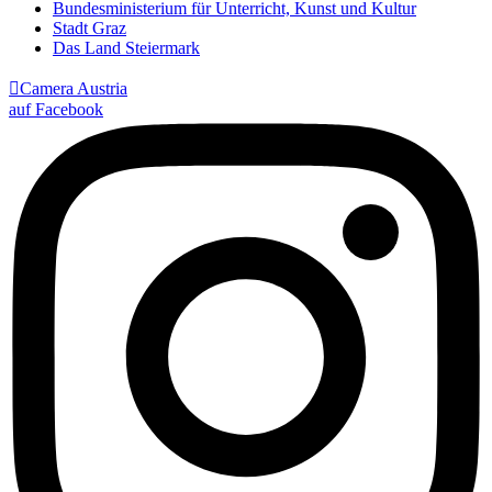
Bundesministerium für Unterricht, Kunst und Kultur
Stadt Graz
Das Land Steiermark

Camera Austria
auf Facebook