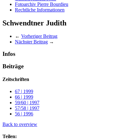
Fotoarchiv Pierre Bourdieu
Rechtliche Informationen
Schwendtner Judith
←
Vorheriger Beitrag
Nächster Beitrag
→
Infos
Beiträge
Zeitschriften
67 | 1999
66 | 1999
59/60 | 1997
57/58 | 1997
56 | 1996
Back to overview
Teilen: