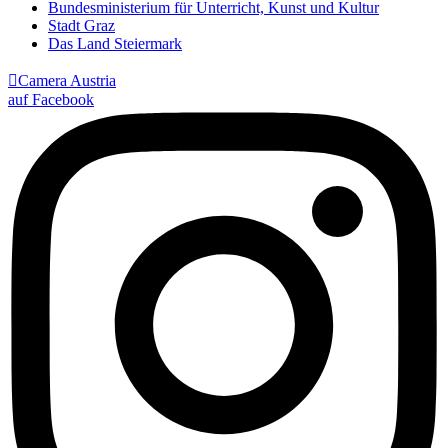
Bundesministerium für Unterricht, Kunst und Kultur
Stadt Graz
Das Land Steiermark

Camera Austria
auf Facebook