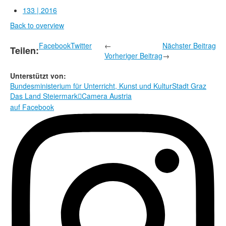
Rechtliche Informationen
133 | 2016
Back to overview
Facebook
Twitter
←
Nächster Beitrag
Teilen:
Vorheriger Beitrag
→
Unterstützt von:
Bundesministerium für Unterricht, Kunst und Kultur
Stadt Graz
Das Land Steiermark
Camera Austria

auf Facebook