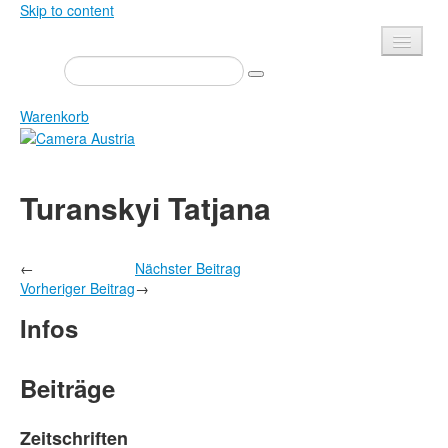
Skip to content
Presse
Veranstaltungen
Warenkorb
Newsletter
Kontakt
Home
Turanskyi Tatjana
Über uns
Zeitschrift
Ausschreibungen
Ausstellungen
←
Nächster Beitrag
Shop
Bücher
Vorheriger Beitrag
→
Datenschutz
Edition
Infos
Bibliothek
Mediadaten
Camera Austria Preis
Beiträge
Fotoarchiv Pierre Bourdieu
Zeitschriften