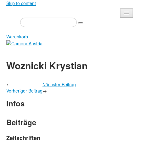
Skip to content
Presse
Veranstaltungen
Warenkorb
Newsletter
Kontakt
Home
Woznicki Krystian
Über uns
Zeitschrift
Ausschreibungen
Ausstellungen
←
Nächster Beitrag
Shop
Bücher
Vorheriger Beitrag
→
Datenschutz
Edition
Infos
Bibliothek
Mediadaten
Camera Austria Preis
Beiträge
Fotoarchiv Pierre Bourdieu
Zeitschriften