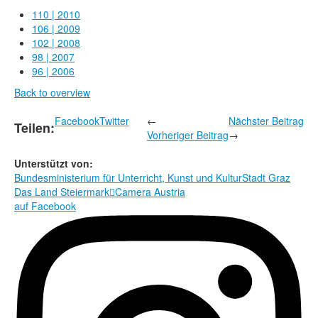
Rechtliche Informationen
110 | 2010
106 | 2009
102 | 2008
98 | 2007
96 | 2006
Back to overview
Facebook
Twitter
←
Nächster Beitrag
Teilen:
Vorheriger Beitrag
→
Unterstützt von:
Bundesministerium für Unterricht, Kunst und Kultur
Stadt Graz
Das Land Steiermark

Camera Austria
auf Facebook