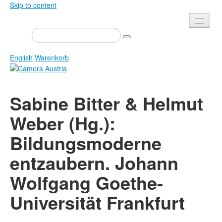
Skip to content
Presse
Veranstaltungen
English
Warenkorb
Newsletter
Kontakt
Home
Sabine Bitter & Helmut
Über uns
Zeitschrift
Weber (Hg.):
Ausschreibungen
Ausstellungen
Bildungsmoderne
Shop
Bücher
Datenschutz
entzaubern. Johann
Edition
Bibliothek
Mediadaten
Wolfgang Goethe-
Camera Austria Preis
Universität Frankfurt
Fotoarchiv Pierre Bourdieu