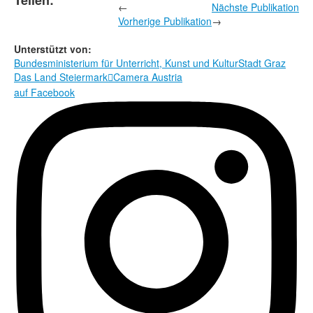
Teilen:
←
Nächste Publikation
Vorherige Publikation
→
Unterstützt von:
Bundesministerium für Unterricht, Kunst und Kultur
Stadt Graz
Das Land Steiermark
Camera Austria

auf Facebook