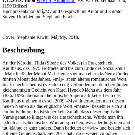
1.12.2018, 16:00
WIELS, Auditorium,
Av. Van Volxemlaan 354,
1190 Brüssel
Buchpräsentation
Máj/My
und Gespräch mit Autor und Kurator
Steven Humblet und Stephanie Kiwitt.
Cover: Stephanie Kiwitt, Máj/My, 2018.
Beschreibung
An der Národní Třída (Straße des Volkes) in Prag steht ein
Kaufhaus, das 1975 eröffnete und bis zum Ende des Sozialismus
»Máj« hieß: der Monat Mai. Heute sagt man eher »květen« für den
fünften Monat des Jahres, »máj« ist ein älteres romantisches Wort.
Im Tschechischen ist es zudem eng verbunden mit dem berühmten
gleichnamigen Gedicht von Karel Hynek Mácha aus dem Jahr
1836. 1996 übernahm die britische Supermarktkette Tesco das
Kaufhaus und nennt es seit 2009 »My«. Interpretiert man diesen
neuen Namen als das englische Wort »meins«, bezieht er sich auf
ein Individuum. Es ist sicher kein Zufall, dass dieser englische
Name genauso klingt wie der alte tschechische. Würde man ihn
jedoch als tschechisches Wort aussprechen, was allerdings niemand
tut, klänge er ganz anders. Dann bedeutet er »wir« und bezieht sich
auf eine Gemeinschaft. Seit 2017 hat Tesco wegen zu hohen