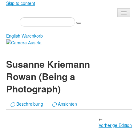
Skip to content
Presse
Veranstaltungen
English
Warenkorb
Newsletter
Kontakt
Home
Susanne Kriemann
Über uns
Zeitschrift
Rowan (Being a
Ausschreibungen
Ausstellungen
Photograph)
Shop
Bücher
Datenschutz
Edition
◯
Beschreibung
◯
Ansichten
Bibliothek
Mediadaten
Camera Austria Preis
←
Vorherige Edition
Fotoarchiv Pierre Bourdieu