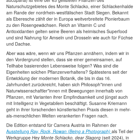
aucuparia) ist eine der 63 gelisteten Pflanzen des
Naturschutzgebietes des Monte Schlacko, einer Schlackenhalde
am Rande der nordrhein-westfälischen Stadt Siegen. Bekannt
als Eberesche zählt der in Europa weitverbreitete Pionierbaum
zu den Rosengewächsen. Reich an Vitamin C und
Antioxidantien gelten seine Beeren als heimisches Superfood
und sind Nahrung für Amseln und Drosseln wie auch für Füchse
und Dachse.
Aber was wäre, wenn wir uns Pflanzen annähern, indem wir in
den Vordergrund stellen, dass sie einer gemeinsamen, auf
Teilhabe basierenden Lebensweise folgen? Was sind die
Eigenheiten solchen Pflanzenverhaltens? Spätestens seit der
Entwicklung der modernen Botanik, die bis in das 16.
Jahrhundert zurückreicht, haben sich Philosoph*innen und
Naturwissenschaftler*innen mit Bewegungen innerhalb von
Pflanzen, mit Varianten ihrer Empfindsamkeit und jüngst auch
mit Intelligenz in Vegetabilem beschäftigt. Susanne Kriemann
geht in ihrer forschenden künstlerischen Praxis diesen in mehr-
als-menschlichen Welten verankerten Fragen nach.
Die Edition entstand für Camera Austria im Rahmen der
Ausstellung
Ray, Rock, Rowan (Being a Photograph)
als Teil der
Werkgruppe
Hey Monte Schlacko, dear Slagorg
(seit 2024), in