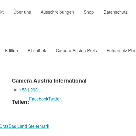
kt
Über uns
Ausschreibungen
Shop
Datenschutz
Edition
Bibliothek
Camera Austria Preis
Fotoarchiv Pie
Camera Austria International
153 | 2021
Facebook
Twitter
Teilen:
 Graz
Das Land Steiermark