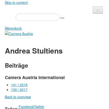
Skip to content
Presse
Veranstaltungen
Warenkorb
Newsletter
Kontakt
Home
Andrea Stultiens
Über uns
Zeitschrift
Ausschreibungen
Ausstellungen
Beiträge
Shop
Bücher
Datenschutz
Edition
Camera Austria International
Bibliothek
141 | 2018
Mediadaten
139 | 2017
Camera Austria Preis
Back to overview
Fotoarchiv Pierre Bourdieu
Facebook
Twitter