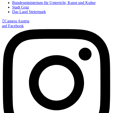
Bundesministerium für Unterricht, Kunst und Kultur
Stadt Graz
Das Land Steiermark

Camera Austria
auf Facebook